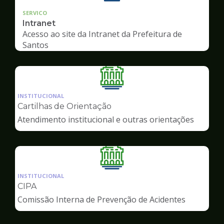
SERVICO
Intranet
Acesso ao site da Intranet da Prefeitura de
Santos
Ilustração
da
INSTITUCIONAL
pagina
Cartilhas de Orientação
de
Atendimento institucional e outras orientações
Servidor
Ilustração
da
INSTITUCIONAL
pagina
CIPA
de
Comissão Interna de Prevenção de Acidentes
Servidor