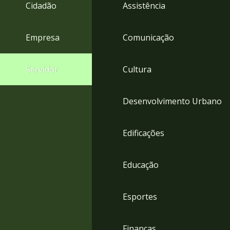
4
Cidadão
Assistência
Acessibilidade
5
Empresa
Comunicação
Servidor
Cultura
Desenvolvimento Urbano
Edificações
Educação
Esportes
Finanças