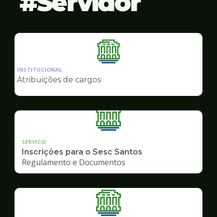
Servidor
Ilustração
da
INSTITUCIONAL
pagina
Atribuições de cargos
de
Servidor
SERVICO
Inscrições para o Sesc Santos
Regulamento e Documentos