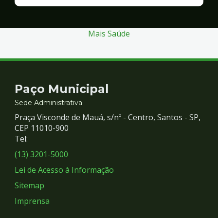
Finanças
e
Gestão
Mais Saúde
Contato
Paço Municipal
e
Sede Administrativa
Praça Visconde de Mauá, s/nº - Centro, Santos - SP,
Redes
CEP 11010-900
Tel:
Sociais
(13) 3201-5000
Lei de Acesso à Informação
Sitemap
Imprensa