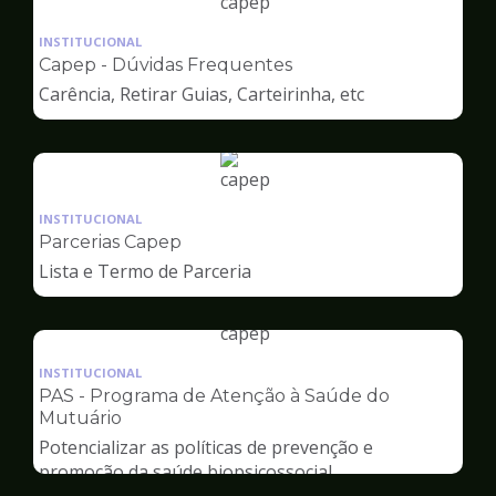
Ilustração
da
INSTITUCIONAL
pagina
Capep - Dúvidas Frequentes
de
Carência, Retirar Guias, Carteirinha, etc
Capep
Ilustração
da
INSTITUCIONAL
pagina
Parcerias Capep
de
Lista e Termo de Parceria
Capep
Ilustração
da
INSTITUCIONAL
pagina
PAS - Programa de Atenção à Saúde do
de
Mutuário
Capep
Potencializar as políticas de prevenção e
promoção da saúde biopsicossocial