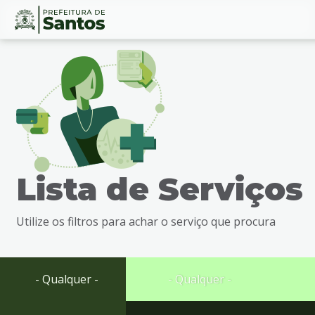
Ir
Conteúdo
para
o
conteúdo
1
Ir
para
o
menu
Lista de Serviços
2
Ir
para
Utilize os filtros para achar o serviço que procura
busca
3
Ir
para
- Qualquer -
- Qualquer -
o
rodapé