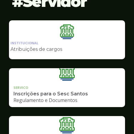
Servidor
Ilustração
da
INSTITUCIONAL
pagina
Atribuições de cargos
de
Servidor
SERVICO
Inscrições para o Sesc Santos
Regulamento e Documentos