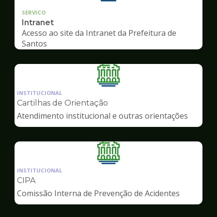
SERVICO
Intranet
Acesso ao site da Intranet da Prefeitura de
Santos
Ilustração
da
INSTITUCIONAL
pagina
Cartilhas de Orientação
de
Atendimento institucional e outras orientações
Servidor
Ilustração
da
INSTITUCIONAL
pagina
CIPA
de
Comissão Interna de Prevenção de Acidentes
Servidor