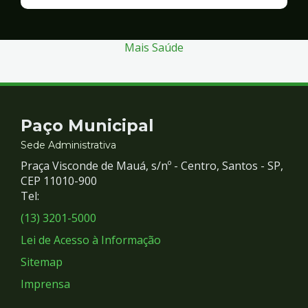
Finanças
e
Gestão
Mais Saúde
Contato
Paço Municipal
e
Sede Administrativa
Praça Visconde de Mauá, s/nº - Centro, Santos - SP,
Redes
CEP 11010-900
Tel:
Sociais
(13) 3201-5000
Lei de Acesso à Informação
Sitemap
Imprensa