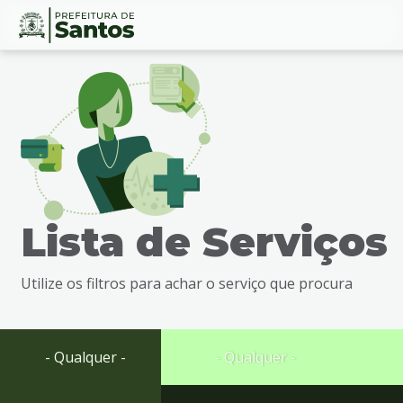
Ir
Conteúdo
para
o
conteúdo
1
Ir
para
o
menu
Lista de Serviços
2
Ir
para
Utilize os filtros para achar o serviço que procura
busca
3
Ir
para
- Qualquer -
- Qualquer -
o
rodapé