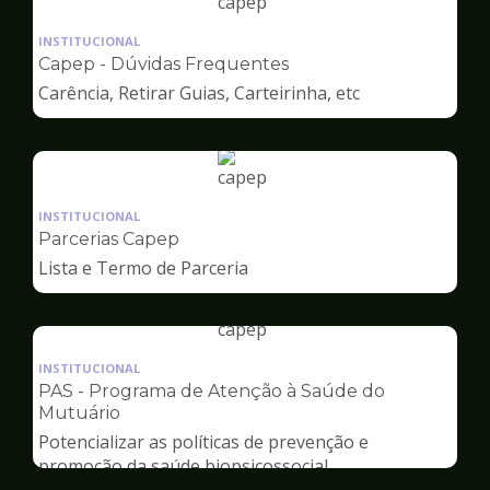
Ilustração
da
INSTITUCIONAL
pagina
Capep - Dúvidas Frequentes
de
Carência, Retirar Guias, Carteirinha, etc
Capep
Ilustração
da
INSTITUCIONAL
pagina
Parcerias Capep
de
Lista e Termo de Parceria
Capep
Ilustração
da
INSTITUCIONAL
pagina
PAS - Programa de Atenção à Saúde do
de
Mutuário
Capep
Potencializar as políticas de prevenção e
promoção da saúde biopsicossocial