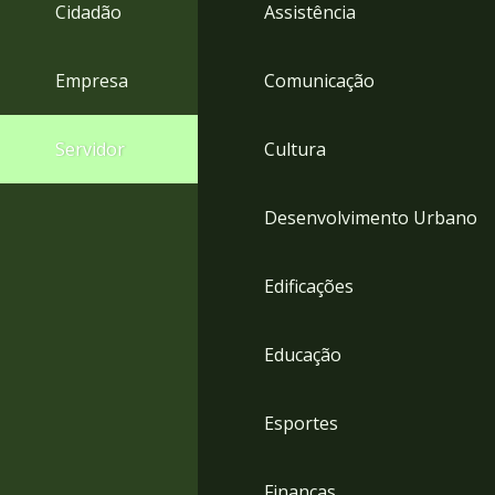
4
Cidadão
Assistência
Acessibilidade
5
Empresa
Comunicação
Servidor
Cultura
Desenvolvimento Urbano
Edificações
Educação
Esportes
Finanças