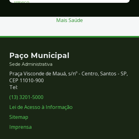
SERVICO
Atendimento às Vítimas de Violência
Mais Saúde
Contato
Paço Municipal
e
Sede Administrativa
Praça Visconde de Mauá, s/nº - Centro, Santos - SP,
Redes
CEP 11010-900
Tel:
Sociais
(13) 3201-5000
Lei de Acesso à Informação
Sitemap
Imprensa