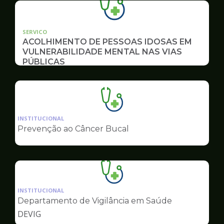
SERVICO
ACOLHIMENTO DE PESSOAS IDOSAS EM
VULNERABILIDADE MENTAL NAS VIAS
PÚBLICAS
Ilustração
da
INSTITUCIONAL
pagina
Prevenção ao Câncer Bucal
de
Saúde
Ilustração
da
INSTITUCIONAL
pagina
Departamento de Vigilância em Saúde
de
DEVIG
Saúde