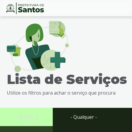
Ir
Conteúdo
para
o
conteúdo
1
Ir
para
o
menu
Lista de Serviços
2
Ir
para
Utilize os filtros para achar o serviço que procura
busca
3
Ir
para
- Qualquer -
- Qualquer -
o
rodapé