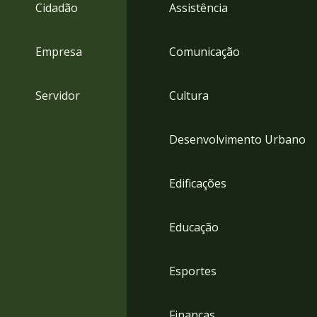
4
Cidadão
Assistência
Acessibilidade
5
Empresa
Comunicação
Servidor
Cultura
Desenvolvimento Urbano
Edificações
Educação
Esportes
Finanças