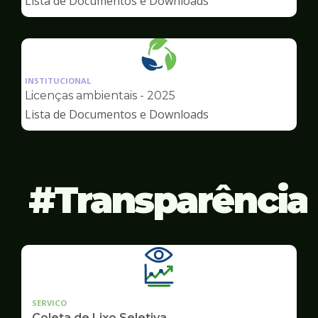
Lista de Documentos e Downloads
Meio
Ambiente
Ilustração
da
INSTITUCIONAL
pagina
Licenças ambientais - 2025
de
Lista de Documentos e Downloads
Meio
Ambiente
Transparência
SERVICO
Coleta de Lixo Seletiva