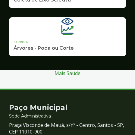
SERVICO
Árvores - Poda ou Corte
Mais Saúde
Contato
Paço Municipal
e
Sede Administrativa
Praça Visconde de Mauá, s/nº - Centro, Santos - SP,
Redes
CEP 11010-900