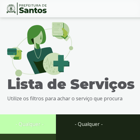
Ir
Conteúdo
para
o
conteúdo
1
Ir
para
o
menu
Lista de Serviços
2
Ir
para
Utilize os filtros para achar o serviço que procura
busca
3
Ir
para
- Qualquer -
- Qualquer -
o
rodapé