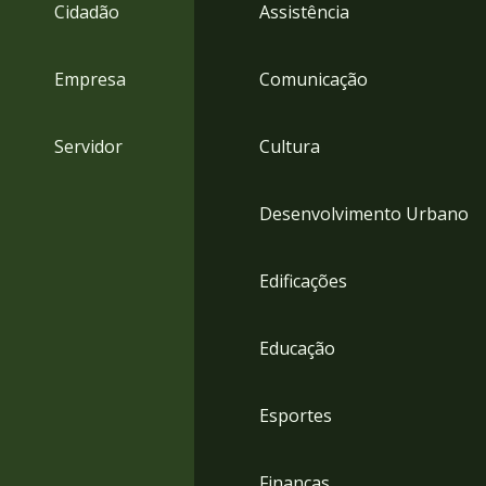
4
Cidadão
Assistência
Acessibilidade
5
Empresa
Comunicação
Servidor
Cultura
Desenvolvimento Urbano
Edificações
Educação
Esportes
Finanças