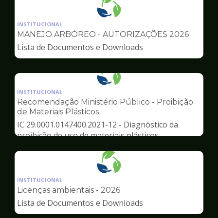
Ilustração
da
INSTITUCIONAL
pagina
MANEJO ARBÓREO - AUTORIZAÇÕES 2026
de
Lista de Documentos e Downloads
Meio
Ambiente
Ilustração
da
INSTITUCIONAL
pagina
Recomendação Ministério Público - Proibição
de
de Materiais Plásticos
Meio
IC 29.0001.0147400.2021-12 - Diagnóstico da
Ambiente
proibição de uso de materiais plásticos
Ilustração
da
INSTITUCIONAL
pagina
Licenças ambientais - 2026
de
Lista de Documentos e Downloads
Meio