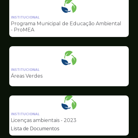
Ilustração
da
INSTITUCIONAL
pagina
Programa Municipal de Educação Ambiental
de
- ProMEA
Meio
Ambiente
Ilustração
da
INSTITUCIONAL
pagina
Áreas Verdes
de
Meio
Ambiente
Ilustração
da
INSTITUCIONAL
pagina
Licenças ambientais - 2023
de
Lista de Documentos
Meio