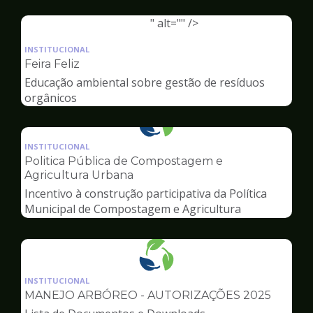
Ambiente
" alt="" />
Ilustração
da
INSTITUCIONAL
pagina
Feira Feliz
de
Educação ambiental sobre gestão de resíduos
Meio
orgânicos
Ambiente
Ilustração
da
INSTITUCIONAL
pagina
Politica Pública de Compostagem e
de
Agricultura Urbana
Meio
Incentivo à construção participativa da Política
Ambiente
Municipal de Compostagem e Agricultura
Urbana
Ilustração
da
INSTITUCIONAL
pagina
MANEJO ARBÓREO - AUTORIZAÇÕES 2025
de