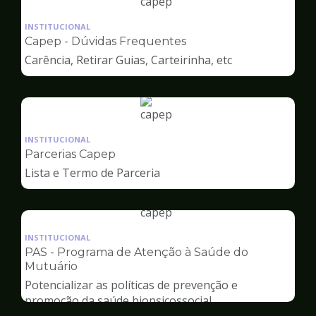
Ilustração
da
INSTITUCIONAL
pagina
Capep - Dúvidas Frequentes
de
Carência, Retirar Guias, Carteirinha, etc
Capep
Ilustração
da
INSTITUCIONAL
pagina
Parcerias Capep
de
Lista e Termo de Parceria
Capep
Ilustração
da
INSTITUCIONAL
pagina
PAS - Programa de Atenção à Saúde do
de
Mutuário
Capep
Potencializar as políticas de prevenção e
promoção da saúde biopsicossocial