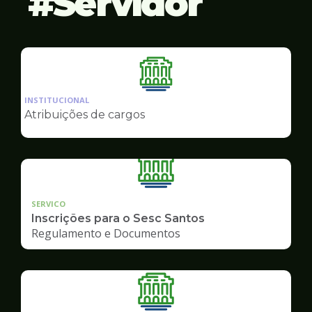
Servidor
Ilustração
da
INSTITUCIONAL
pagina
Atribuições de cargos
de
Servidor
SERVICO
Inscrições para o Sesc Santos
Regulamento e Documentos