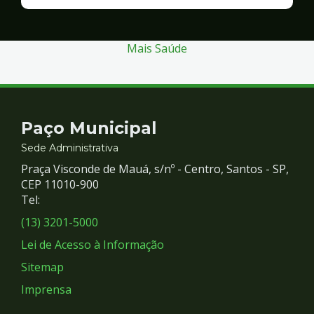
Finanças
e
Gestão
Mais Saúde
Contato
Paço Municipal
e
Sede Administrativa
Praça Visconde de Mauá, s/nº - Centro, Santos - SP,
Redes
CEP 11010-900
Tel:
Sociais
(13) 3201-5000
Lei de Acesso à Informação
Sitemap
Imprensa