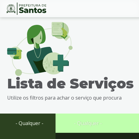
Ir
Conteúdo
para
o
conteúdo
1
Ir
para
o
menu
Lista de Serviços
2
Ir
para
Utilize os filtros para achar o serviço que procura
busca
3
Ir
para
- Qualquer -
- Qualquer -
o
rodapé