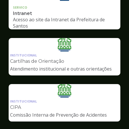
SERVICO
Intranet
Acesso ao site da Intranet da Prefeitura de
Santos
Ilustração
da
INSTITUCIONAL
pagina
Cartilhas de Orientação
de
Atendimento institucional e outras orientações
Servidor
Ilustração
da
INSTITUCIONAL
pagina
CIPA
de
Comissão Interna de Prevenção de Acidentes
Servidor