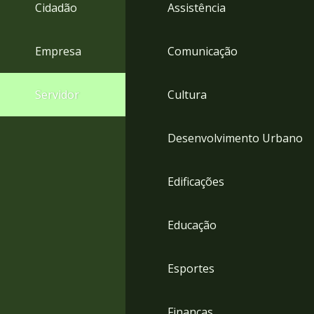
4
Cidadão
Assistência
Acessibilidade
5
Empresa
Comunicação
Servidor
Cultura
Desenvolvimento Urbano
Edificações
Educação
Esportes
Finanças