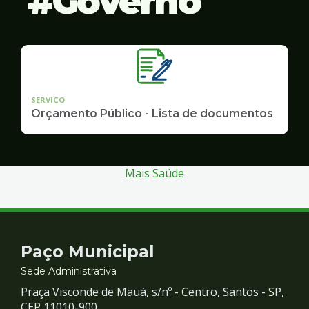
Governo
SERVICO
Orçamento Público - Lista de documentos
Mais Saúde
Contato
Paço Municipal
e
Sede Administrativa
Praça Visconde de Mauá, s/nº - Centro, Santos - SP,
CEP 11010-900