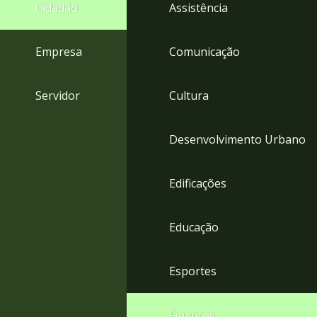
4
Cidadão
Assistência
Acessibilidade
5
Empresa
Comunicação
Servidor
Cultura
Desenvolvimento Urbano
Edificações
Educação
Esportes
Finanças