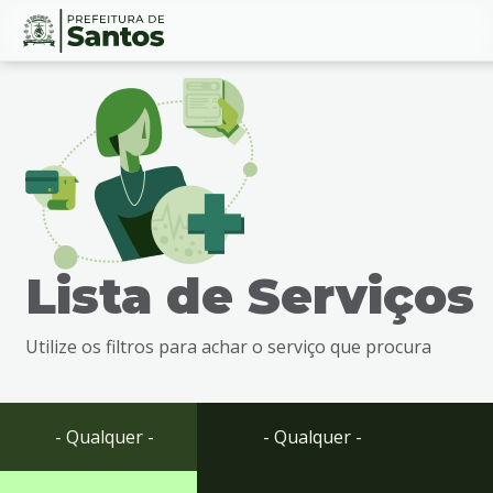
Ir
Conteúdo
para
o
conteúdo
1
Ir
para
o
menu
Lista de Serviços
2
Ir
para
Utilize os filtros para achar o serviço que procura
busca
3
Ir
para
- Qualquer -
- Qualquer -
o
rodapé