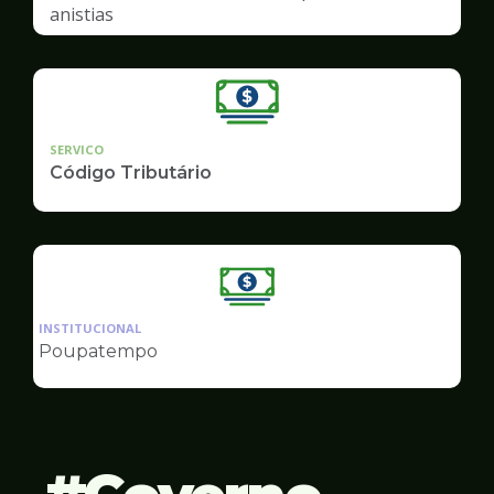
anistias
SERVICO
Código Tributário
Ilustração
da
INSTITUCIONAL
pagina
Poupatempo
de
Finanças