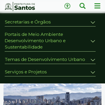
×
Busca
Men
Acessibilidade
prin
Ir
para
Secretarias e Órgãos
o
conteúdo
Portais de Meio Ambiente
1
Ir
Desenvolvimento Urbano e
A
−
+
A
para
Sustentabilidade
o
↺
Restaurar padrão
menu
Temas de Desenvolvimento Urbano
2
Ir
para
Serviços e Projetos
busca
3
Ir
para
o
rodapé