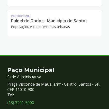
INSTITUCIONAL
Painel de Dados - Município de Santos
População, e caracteristicas urbanas
Contato
Paço Municipal
e
Sede Administrativa
Praça Visconde de Mauá, s/nº - Centro, Santos - SP,
Redes
CEP 11010-900
Tel:
Sociais
(13) 3201-5000