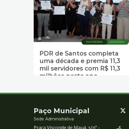
OUVIDORIA
22/02/2024
PDR de Santos completa
uma década e premia 11,3
mil servidores com R$ 11,3
milhões neste ano
Contato
Paço Municipal
e
Sede Administrativa
Praça Visconde de Mauá, s/nº -