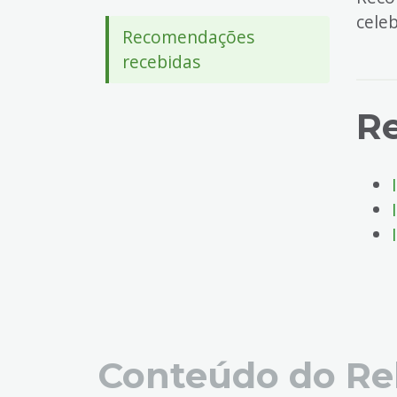
4
celeb
Acessibilidade
Recomendações
5
recebidas
R
Conteúdo do Re