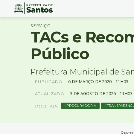
Ir
Conteúdo
SERVIÇO
para
TACs e Recom
o
conteúdo
1
Público
Ir
para
o
Prefeitura Municipal de Sa
menu
2
6
DE
MARÇO
DE
2020 -
11H03
PUBLICADO:
Ir
para
3
DE
AGOSTO
DE
2026 -
11H03
ATUALIZADO:
busca
3
PROCURADORIA
TRANSPARÊNCI
PORTAIS
Ir
para
o
rodapé
Reco