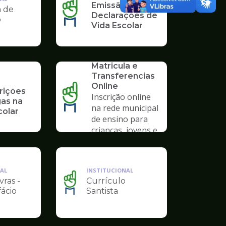
Emissão de
a de
Declarações de
o
Vida Escolar
SERVICO
Solicitação de
Matricula e
Transferencias
Online
rições
Inscrição online
gas na
na rede municipal
colar
de ensino para
crianças, jovens e
adultos
AL
INSTITUCIONAL
vras -
Currículo
Ilustração
fácio
Santista
da
pagina
de