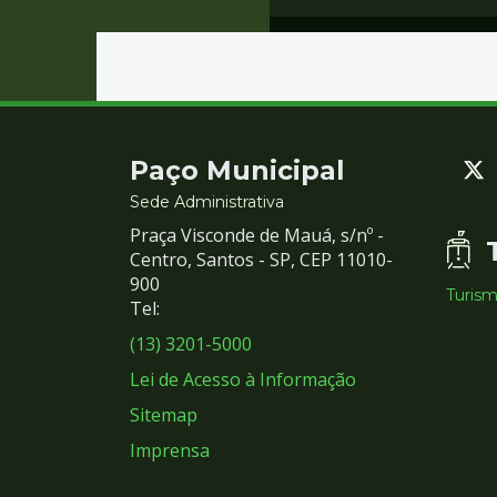
Contato
Paço Municipal
e
Sede Administrativa
Praça Visconde de Mauá, s/nº -
Redes
Centro, Santos - SP, CEP 11010-
900
Turis
Sociais
Tel:
(13) 3201-5000
Lei de Acesso à Informação
Sitemap
Imprensa