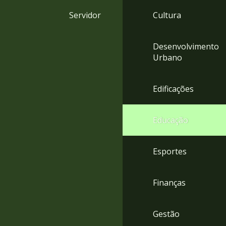
4
Servidor
Cultura
Acessibilidade
5
Desenvolvimento
Urbano
Edificações
Educação
Esportes
Finanças
Gestão