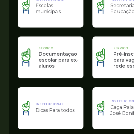
Escolas
Secretari
Ilustração
Ilustração
municipais
Educaçã
da
da
pagina
pagina
de
de
Educação
Educação
SERVICO
SERVICO
Documentação
Pré-insc
escolar para ex-
para va
alunos
rede es
INSTITUCION
INSTITUCIONAL
Caça Pala
Dicas Para todos
Ilustração
Ilustração
José Boni
da
da
pagina
pagina
de
de