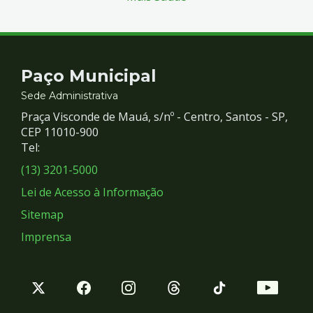
Contato
Paço Municipal
e
Sede Administrativa
Praça Visconde de Mauá, s/nº - Centro, Santos - SP,
Redes
CEP 11010-900
Tel:
Sociais
(13) 3201-5000
Lei de Acesso à Informação
Sitemap
Imprensa