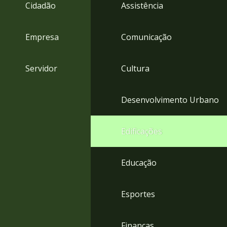
4
Cidadão
Assistência
Acessibilidade
5
Empresa
Comunicação
Servidor
Cultura
Desenvolvimento Urbano
Edificações
Educação
Esportes
Finanças