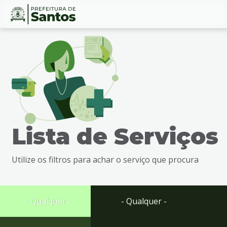
Ir
Conteúdo
para
o
conteúdo
1
Ir
para
o
menu
Lista de Serviços
2
Ir
para
Utilize os filtros para achar o serviço que procura
busca
3
Ir
para
- Qualquer -
- Qualquer -
o
rodapé