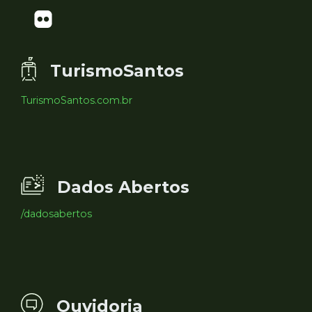
TurismoSantos
TurismoSantos.com.br
Dados Abertos
/dadosabertos
Ouvidoria