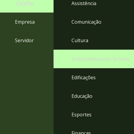
4
Cidadão
Assistência
Acessibilidade
5
Empresa
Comunicação
Servidor
Cultura
Desenvolvimento Urbano
Edificações
Educação
Esportes
Finanças