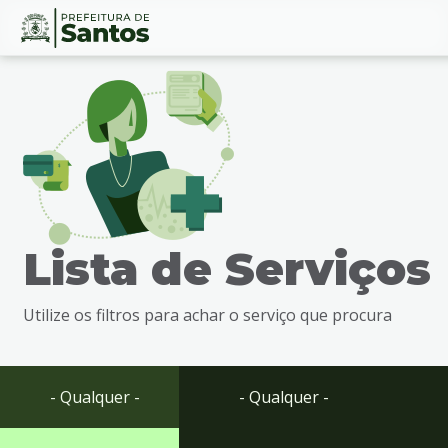
Ir
Conteúdo
para
o
conteúdo
1
Ir
para
o
menu
Lista de Serviços
2
Ir
para
Utilize os filtros para achar o serviço que procura
busca
3
Ir
para
- Qualquer -
- Qualquer -
o
rodapé