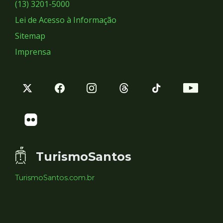
Sociais
(13) 3201-5000
Lei de Acesso à Informação
Sitemap
Imprensa
TurismoSantos
TurismoSantos.com.br