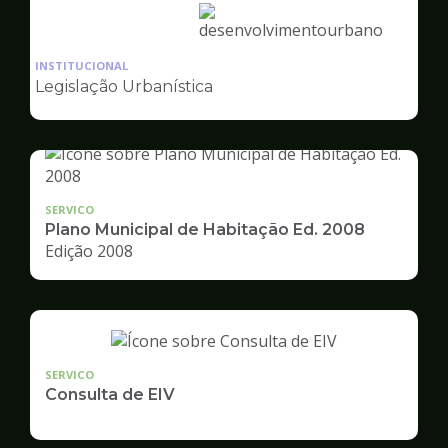
Ilustração
da
INSTITUCIONAL
pagina
Legislação Urbanística
de
Desenvolvimento
Urbano
SERVICO
Plano Municipal de Habitação Ed. 2008
Edição 2008
SERVICO
Consulta de EIV