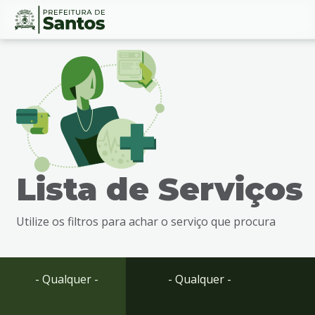
Ir
Conteúdo
para
o
conteúdo
1
Ir
para
o
menu
Lista de Serviços
2
Ir
para
Utilize os filtros para achar o serviço que procura
busca
3
Ir
para
- Qualquer -
- Qualquer -
o
rodapé