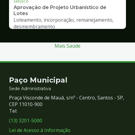
SERVICO
Aprovação de Projeto Urbanístico de
Lotes
Loteamento, incorporação, remanejamento,
desmembramento
Mais Saúde
Contato
Paço Municipal
e
Sede Administrativa
Praça Visconde de Mauá, s/nº - Centro, Santos - SP,
Redes
CEP 11010-900
Tel:
Sociais
(13) 3201-5000
Lei de Acesso à Informação