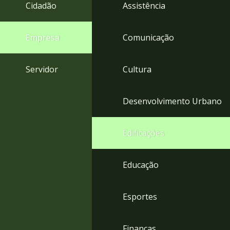
4
Cidadão
Assistência
Acessibilidade
5
Empresa
Comunicação
Servidor
Cultura
Desenvolvimento Urbano
Edificações
Educação
Esportes
Finanças