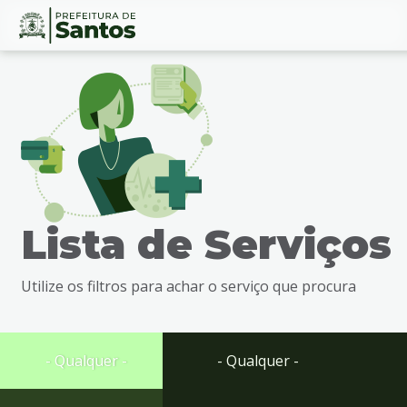
Ir
Conteúdo
para
o
conteúdo
1
Ir
para
o
menu
Lista de Serviços
2
Ir
para
Utilize os filtros para achar o serviço que procura
busca
3
Ir
para
- Qualquer -
- Qualquer -
o
rodapé