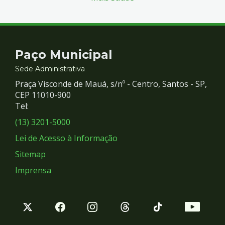
Contato
Paço Municipal
e
Sede Administrativa
Praça Visconde de Mauá, s/nº - Centro, Santos - SP,
Redes
CEP 11010-900
Tel:
Sociais
(13) 3201-5000
Lei de Acesso à Informação
Sitemap
Imprensa