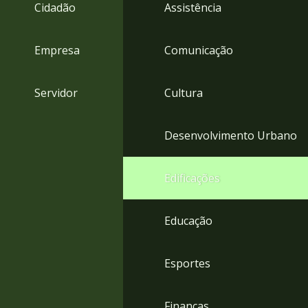
4
Cidadão
Assistência
Acessibilidade
5
Empresa
Comunicação
Servidor
Cultura
Desenvolvimento Urbano
Edificações
Educação
Esportes
Finanças