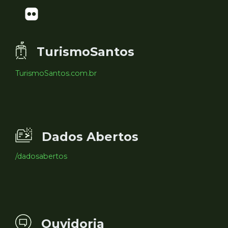
TurismoSantos
TurismoSantos.com.br
Dados Abertos
/dadosabertos
Ouvidoria