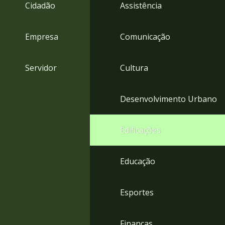
4
Cidadão
Assistência
Acessibilidade
5
Empresa
Comunicação
Servidor
Cultura
Desenvolvimento Urbano
Edificações
Educação
Esportes
Finanças