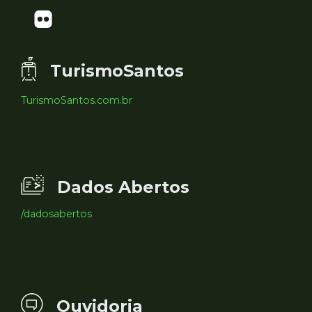
TurismoSantos
TurismoSantos.com.br
Dados Abertos
/dadosabertos
Ouvidoria