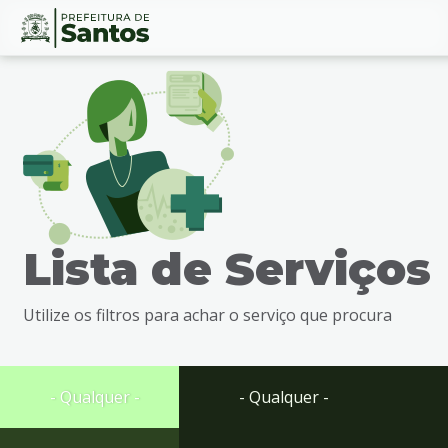
Ir
Conteúdo
para
o
conteúdo
1
Ir
para
o
menu
Lista de Serviços
2
Ir
para
Utilize os filtros para achar o serviço que procura
busca
3
Ir
para
- Qualquer -
- Qualquer -
o
rodapé