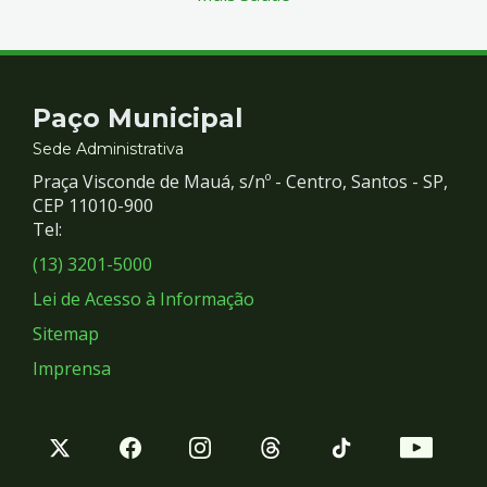
Contato
Paço Municipal
e
Sede Administrativa
Praça Visconde de Mauá, s/nº - Centro, Santos - SP,
Redes
CEP 11010-900
Tel:
Sociais
(13) 3201-5000
Lei de Acesso à Informação
Sitemap
Imprensa