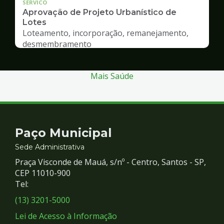
SERVICO
Aprovação de Projeto Urbanístico de
Lotes
Loteamento, incorporação, remanejamento,
desmembramento
Mais Saúde
Contato
Paço Municipal
e
Sede Administrativa
Praça Visconde de Mauá, s/nº - Centro, Santos - SP,
Redes
CEP 11010-900
Tel:
Sociais
(13) 3201-5000
Lei de Acesso à Informação