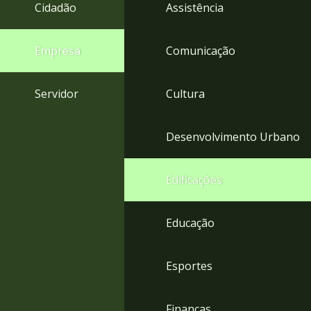
4
Cidadão
Assistência
Acessibilidade
5
Empresa
Comunicação
Servidor
Cultura
Desenvolvimento Urbano
Edificações
Educação
Esportes
Finanças