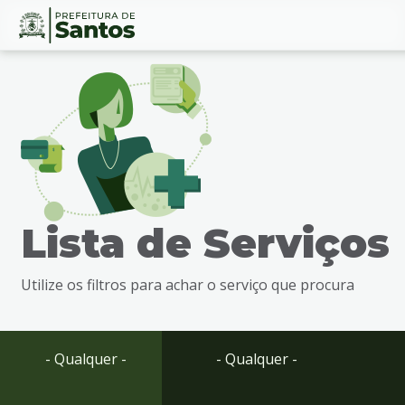
Ir
Conteúdo
para
o
conteúdo
1
Ir
para
o
menu
Lista de Serviços
2
Ir
para
Utilize os filtros para achar o serviço que procura
busca
3
Ir
para
- Qualquer -
- Qualquer -
o
rodapé