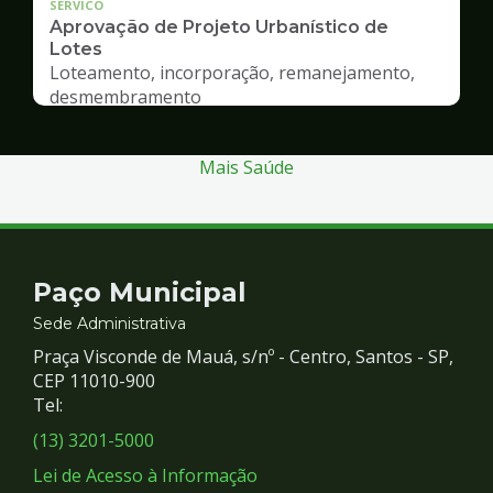
SERVICO
Aprovação de Projeto Urbanístico de
Lotes
Loteamento, incorporação, remanejamento,
desmembramento
Mais Saúde
Contato
Paço Municipal
e
Sede Administrativa
Praça Visconde de Mauá, s/nº - Centro, Santos - SP,
Redes
CEP 11010-900
Tel:
Sociais
(13) 3201-5000
Lei de Acesso à Informação