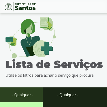
Ir
Conteúdo
para
o
conteúdo
1
Ir
para
o
menu
Lista de Serviços
2
Ir
para
Utilize os filtros para achar o serviço que procura
busca
3
Ir
para
- Qualquer -
- Qualquer -
o
rodapé