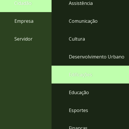
4
Cidadão
Assistência
Acessibilidade
5
Empresa
Comunicação
Servidor
Cultura
Desenvolvimento Urbano
Edificações
Educação
Esportes
Finanças