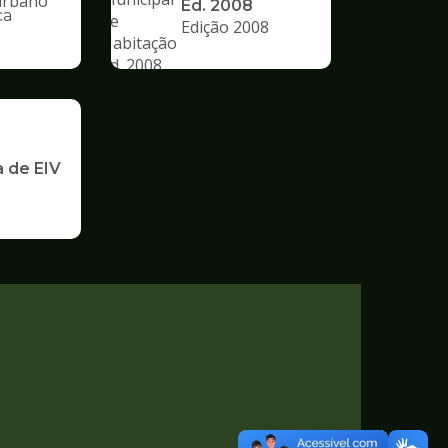
Ed. 2008
ca
Edição 2008
nto
a de EIV