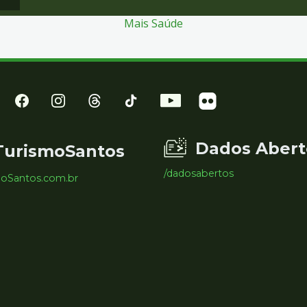
Mais Saúde
Dados Abert
TurismoSantos
/dadosabertos
moSantos.com.br