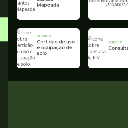
Ilustração
Urbanísti
Mapeada
da
pagina
de
Desenvolvime
Urbano
SERVICO
Certidão de uso
SERVICO
e ocupação de
Consult
solo