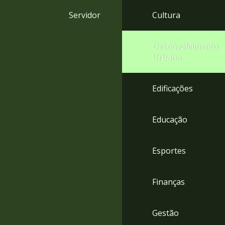
4
Servidor
Cultura
Acessibilidade
5
Desenvolvimento
Urbano
Edificações
Educação
Esportes
Finanças
Gestão