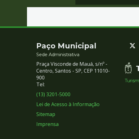
Contato
Paço Municipal
e
Sede Administrativa
Praça Visconde de Mauá, s/nº -
Redes
Centro, Santos - SP, CEP 11010-
900
Turis
Sociais
Tel:
(13) 3201-5000
Lei de Acesso à Informação
Sitemap
Imprensa