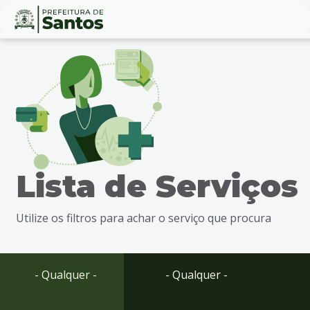
Ir
Conteúdo
para
o
conteúdo
1
Ir
para
o
menu
Lista de Serviços
2
Ir
para
Utilize os filtros para achar o serviço que procura
busca
3
Ir
para
- Qualquer -
- Qualquer -
o
rodapé