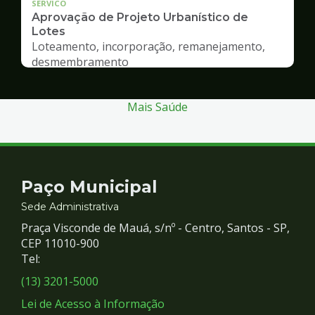
SERVICO
Aprovação de Projeto Urbanístico de
Lotes
Loteamento, incorporação, remanejamento,
desmembramento
Mais Saúde
Contato
Paço Municipal
e
Sede Administrativa
Praça Visconde de Mauá, s/nº - Centro, Santos - SP,
Redes
CEP 11010-900
Tel:
Sociais
(13) 3201-5000
Lei de Acesso à Informação