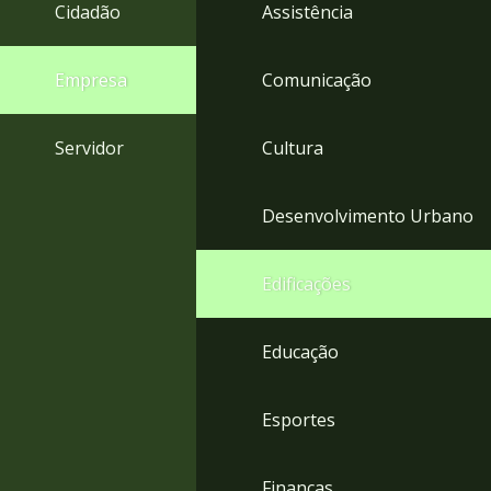
4
Cidadão
Assistência
Acessibilidade
5
Empresa
Comunicação
Servidor
Cultura
Desenvolvimento Urbano
Edificações
Educação
Esportes
Finanças