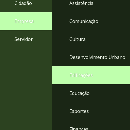
4
Cidadão
Assistência
Acessibilidade
5
Empresa
Comunicação
Servidor
Cultura
Desenvolvimento Urbano
Edificações
Educação
Esportes
Finanças