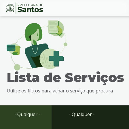
Ir
Conteúdo
para
o
conteúdo
1
Ir
para
o
menu
Lista de Serviços
2
Ir
para
Utilize os filtros para achar o serviço que procura
busca
3
Ir
para
- Qualquer -
- Qualquer -
o
rodapé