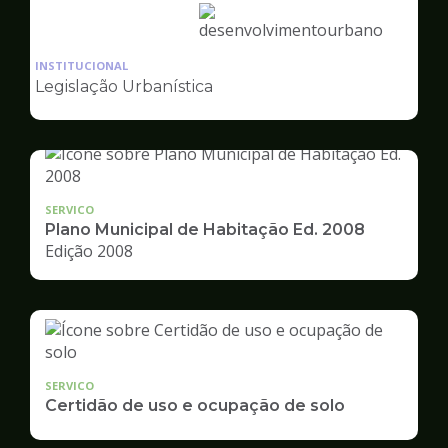
Ilustração
da
INSTITUCIONAL
pagina
Legislação Urbanística
de
Desenvolvimento
Urbano
SERVICO
Plano Municipal de Habitação Ed. 2008
Edição 2008
SERVICO
Certidão de uso e ocupação de solo