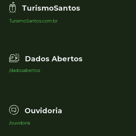
TurismoSantos
TurismoSantos.com.br
Dados Abertos
/dadosabertos
Ouvidoria
/ouvidoria