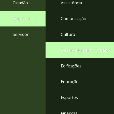
4
Cidadão
Assistência
Acessibilidade
5
Empresa
Comunicação
Servidor
Cultura
Desenvolvimento Urbano
Edificações
Educação
Esportes
Finanças