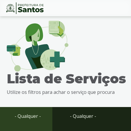
Ir
Conteúdo
para
o
conteúdo
1
Ir
para
o
menu
Lista de Serviços
2
Ir
para
Utilize os filtros para achar o serviço que procura
busca
3
Ir
para
- Qualquer -
- Qualquer -
o
rodapé