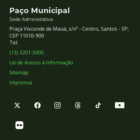
Contato
Paço Municipal
e
Sede Administrativa
Praça Visconde de Mauá, s/nº - Centro, Santos - SP,
Redes
CEP 11010-900
Tel:
Sociais
(13) 3201-5000
Lei de Acesso à Informação
Sitemap
Imprensa