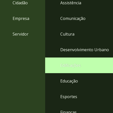
4
Cidadão
Assistência
Acessibilidade
5
Empresa
Comunicação
Servidor
Cultura
Desenvolvimento Urbano
Edificações
Educação
Esportes
Finanças