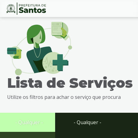
Ir
Conteúdo
para
o
conteúdo
1
Ir
para
o
menu
Lista de Serviços
2
Ir
para
Utilize os filtros para achar o serviço que procura
busca
3
Ir
para
- Qualquer -
- Qualquer -
o
rodapé