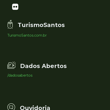
TurismoSantos
TurismoSantos.com.br
Dados Abertos
/dadosabertos
Ouvidoria