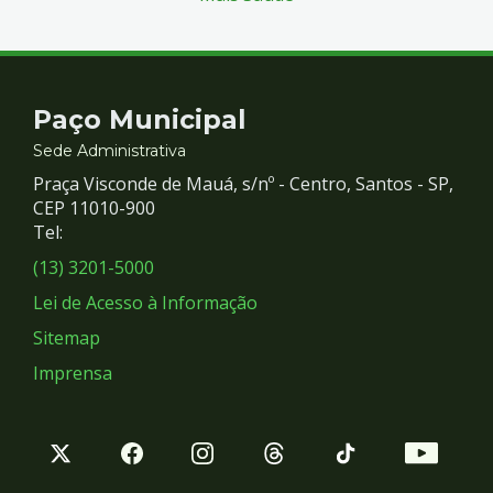
Contato
Paço Municipal
e
Sede Administrativa
Praça Visconde de Mauá, s/nº - Centro, Santos - SP,
Redes
CEP 11010-900
Tel:
Sociais
(13) 3201-5000
Lei de Acesso à Informação
Sitemap
Imprensa