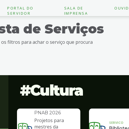
PORTAL DO
SALA DE
OUVID
SERVIDOR
IMPRENSA
ista de Serviços
e os filtros para achar o serviço que procura
Cultura
INSTITUCIONAL
Política Nacional
Aldir Blanc -
PNAB 2026
Projetos para
SERVICO
mestres da
Bibliote