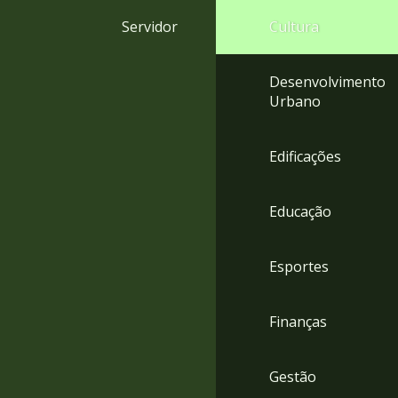
4
Servidor
Cultura
Acessibilidade
5
Desenvolvimento
Urbano
Edificações
Educação
Esportes
Finanças
Gestão