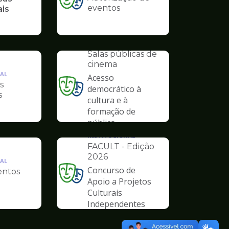
Ilustração
eventos
ais
da
pagina
de
INSTITUCIONAL
Cultura
Salas públicas de
cinema
AL
Acesso
s
democrático à
Ilustração
s
cultura e à
da
formação de
pagina
público
de
Cultura
INSTITUCIONAL
FACULT - Edição
2026
AL
Concurso de
ntos
Ilustração
Apoio a Projetos
da
Culturais
pagina
Independentes
de
Cultura