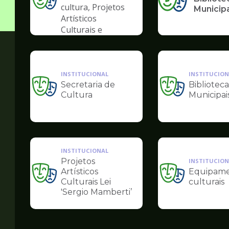
Ilustração
cultura, Projetos
Municip
da
Artísticos
pagina
Culturais e
de
Artísticas das
Cultura
Periferias
INSTITUCIONAL
INSTITUCION
Secretaria de
Biblioteca
Ilustração
Ilustração
Cultura
Municipai
da
da
pagina
pagina
de
de
Cultura
Cultura
INSTITUCIONAL
Projetos
INSTITUCION
Artísticos
Equipame
Ilustração
Ilustração
Culturais Lei
culturais
da
da
'Sergio Mamberti’
pagina
pagina
de
de
Cultura
Cultura