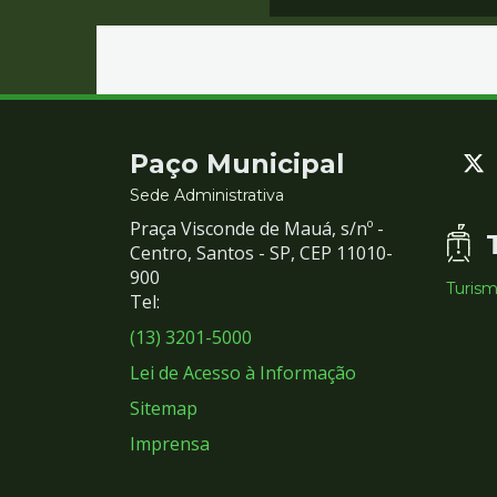
Contato
Paço Municipal
e
Sede Administrativa
Praça Visconde de Mauá, s/nº -
Redes
Centro, Santos - SP, CEP 11010-
900
Turis
Sociais
Tel:
(13) 3201-5000
Lei de Acesso à Informação
Sitemap
Imprensa