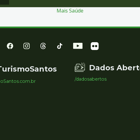
Mais Saúde
Dados Abert
TurismoSantos
/dadosabertos
moSantos.com.br