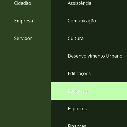
4
Cidadão
Assistência
Acessibilidade
5
Empresa
Comunicação
Servidor
Cultura
Desenvolvimento Urbano
Edificações
Educação
Esportes
Finanças