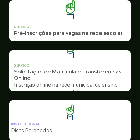
SERVICO
Pré-inscrições para vagas na rede escolar
SERVICO
Solicitação de Matricula e Transferencias
Online
Inscrição online na rede municipal de ensino
para crianças, jovens e adultos
Ilustração
da
INSTITUCIONAL
pagina
Dicas Para todos
de