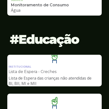
Monitoramento de Consumo
Água
Educação
Ilustração
da
INSTITUCIONAL
pagina
Lista de Espera - Creches
de
Lista de Espera das crianças não atendidas de
Educação
BI, BII, MI e MII
Ilustração