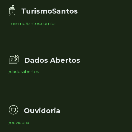
TurismoSantos
TurismoSantos.com.br
Dados Abertos
/dadosabertos
Ouvidoria
/ouvidoria