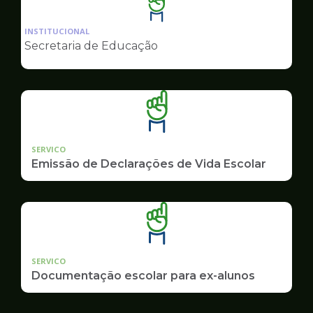
Ilustração
da
INSTITUCIONAL
pagina
Secretaria de Educação
de
Educação
SERVICO
Emissão de Declarações de Vida Escolar
SERVICO
Documentação escolar para ex-alunos