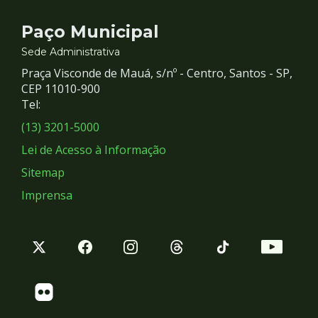
Contato
Paço Municipal
e
Sede Administrativa
Praça Visconde de Mauá, s/nº - Centro, Santos - SP,
Redes
CEP 11010-900
Tel:
Sociais
(13) 3201-5000
Lei de Acesso à Informação
Sitemap
Imprensa