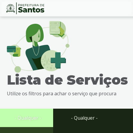
Ir
Conteúdo
para
o
conteúdo
1
Ir
para
o
menu
Lista de Serviços
2
Ir
para
Utilize os filtros para achar o serviço que procura
busca
3
Ir
para
- Qualquer -
- Qualquer -
o
rodapé