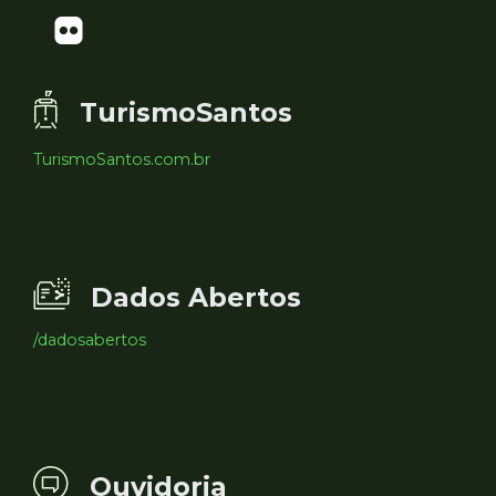
TurismoSantos
TurismoSantos.com.br
Dados Abertos
/dadosabertos
Ouvidoria