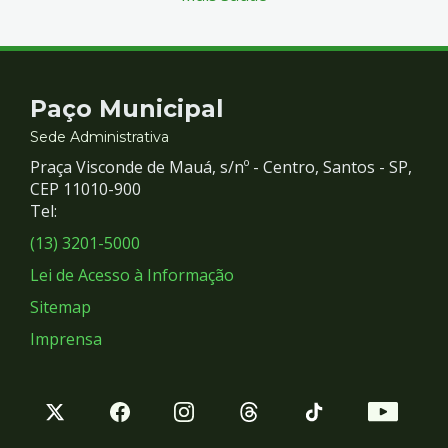
Contato
Paço Municipal
e
Sede Administrativa
Praça Visconde de Mauá, s/nº - Centro, Santos - SP,
Redes
CEP 11010-900
Tel:
Sociais
(13) 3201-5000
Lei de Acesso à Informação
Sitemap
Imprensa