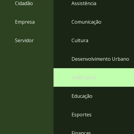
4
Cidadão
Assistência
Acessibilidade
5
Empresa
Comunicação
Servidor
Cultura
Desenvolvimento Urbano
Edificações
Educação
Esportes
Finanças