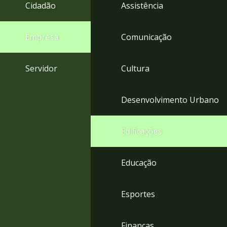
4
Cidadão
Assistência
Acessibilidade
5
Empresa
Comunicação
Servidor
Cultura
Desenvolvimento Urbano
Edificações
Educação
Esportes
Finanças