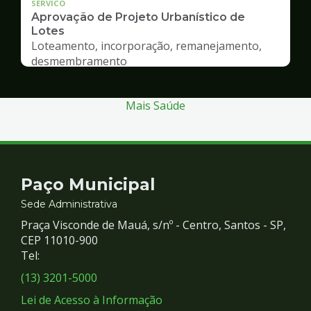
SERVICO
Aprovação de Projeto Urbanístico de
Lotes
Loteamento, incorporação, remanejamento,
desmembramento
Mais Saúde
Contato
Paço Municipal
e
Sede Administrativa
Praça Visconde de Mauá, s/nº - Centro, Santos - SP,
Redes
CEP 11010-900
Tel:
Sociais
(13) 3201-5000
Lei de Acesso à Informação