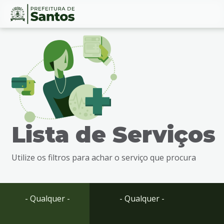
Ir
Conteúdo
para
o
conteúdo
1
Ir
para
o
menu
Lista de Serviços
2
Ir
para
Utilize os filtros para achar o serviço que procura
busca
3
Ir
para
- Qualquer -
- Qualquer -
o
rodapé