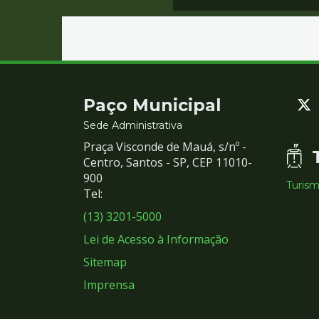
Contato
Paço Municipal
e
Sede Administrativa
Praça Visconde de Mauá, s/nº -
Redes
Centro, Santos - SP, CEP 11010-
900
Turis
Sociais
Tel:
(13) 3201-5000
Lei de Acesso à Informação
Sitemap
Imprensa