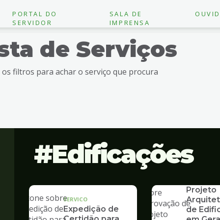
PORTAL DO
SALA DE
OUVID
SERVIDOR
IMPRENSA
ista de Serviços
e os filtros para achar o serviço que procura
Edificações
SERVICO
Aprovaç
Projeto
Arquite
SERVICO
Expedição de
de Edif
Certidão para
em Gera