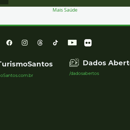
Mais Saúde
Dados Abert
TurismoSantos
/dadosabertos
moSantos.com.br