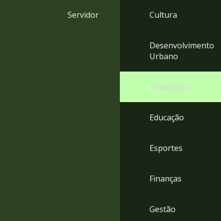
4
Servidor
Cultura
Acessibilidade
5
Desenvolvimento
Urbano
Edificações
Educação
Esportes
Finanças
Gestão