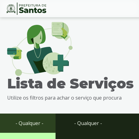
Ir
Conteúdo
para
o
conteúdo
1
Ir
para
o
menu
Lista de Serviços
2
Ir
para
Utilize os filtros para achar o serviço que procura
busca
3
Ir
para
- Qualquer -
- Qualquer -
o
rodapé