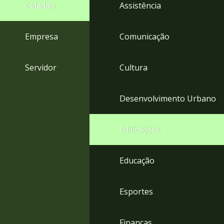
4
Cidadão
Assistência
Acessibilidade
5
Empresa
Comunicação
Servidor
Cultura
Desenvolvimento Urbano
Edificações
Educação
Esportes
Finanças