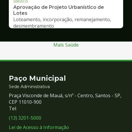
SERVICO
Aprovação de Projeto Urbanístico de
Lotes
Loteamento, incorporação, remanejamento,
desmembramento
Mais Saúde
Contato
Paço Municipal
e
Sede Administrativa
Praça Visconde de Mauá, s/nº - Centro, Santos - SP,
Redes
CEP 11010-900
Tel:
Sociais
(13) 3201-5000
Lei de Acesso à Informação