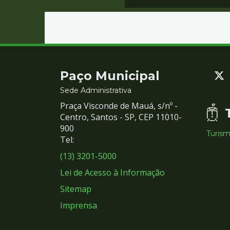
Contato
Paço Municipal
e
Sede Administrativa
Praça Visconde de Mauá, s/nº -
Redes
Centro, Santos - SP, CEP 11010-
900
Turis
Sociais
Tel:
(13) 3201-5000
Lei de Acesso à Informação
Sitemap
Imprensa