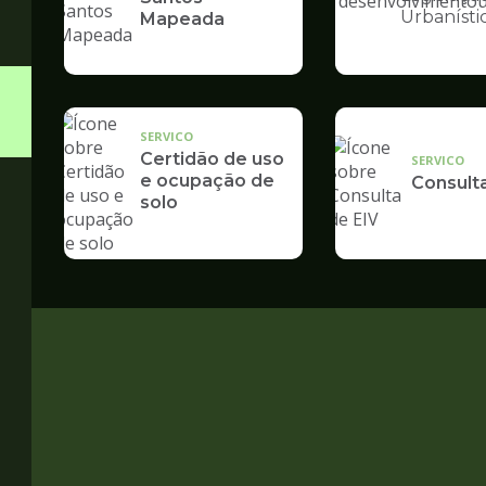
Ilustração
Urbanísti
Mapeada
da
pagina
de
Desenvolvime
Urbano
SERVICO
Certidão de uso
SERVICO
e ocupação de
Consult
solo