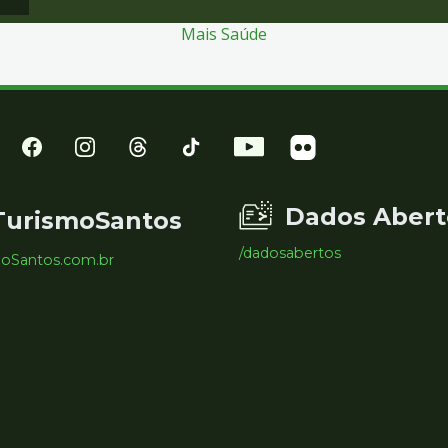
Mais Saúde
Dados Abert
TurismoSantos
/dadosabertos
moSantos.com.br