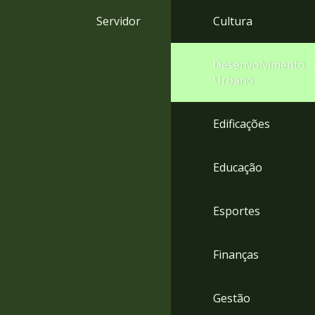
4
Servidor
Cultura
Acessibilidade
5
Desenvolvimento
Urbano
Edificações
Educação
Esportes
Finanças
Gestão