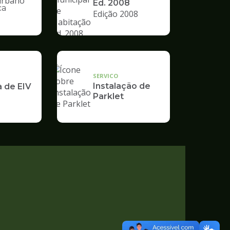
Ed. 2008
ca
Edição 2008
nto
SERVICO
Instalação de
a de EIV
Parklet