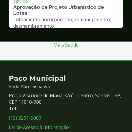
SERVICO
Aprovação de Projeto Urbanístico de
Lotes
Loteamento, incorporação, remanejamento,
desmembramento
Mais Saúde
Contato
Paço Municipal
e
Sede Administrativa
Praça Visconde de Mauá, s/nº - Centro, Santos - SP,
Redes
CEP 11010-900
Tel:
Sociais
(13) 3201-5000
Lei de Acesso à Informação