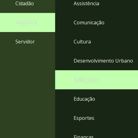
4
Cidadão
Assistência
Acessibilidade
5
Empresa
Comunicação
Servidor
Cultura
Desenvolvimento Urbano
Edificações
Educação
Esportes
Finanças