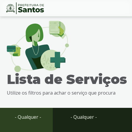
Ir
Conteúdo
para
o
conteúdo
1
Ir
para
o
menu
Lista de Serviços
2
Ir
para
Utilize os filtros para achar o serviço que procura
busca
3
Ir
para
- Qualquer -
- Qualquer -
o
rodapé