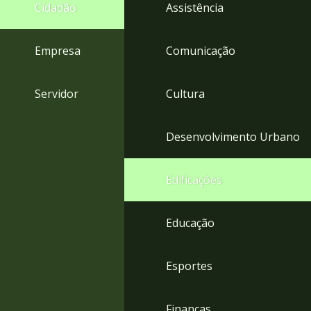
4
Cidadão
Assistência
Acessibilidade
5
Empresa
Comunicação
Servidor
Cultura
Desenvolvimento Urbano
Edificações
Educação
Esportes
Finanças