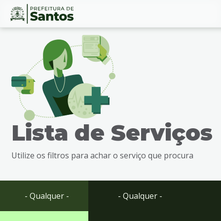
Ir
Conteúdo
para
o
conteúdo
1
Ir
para
o
menu
Lista de Serviços
2
Ir
para
Utilize os filtros para achar o serviço que procura
busca
3
Ir
para
- Qualquer -
- Qualquer -
o
rodapé