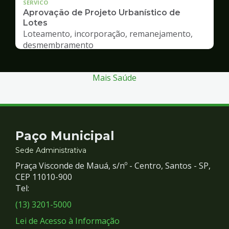
SERVICO
Aprovação de Projeto Urbanístico de
Lotes
Loteamento, incorporação, remanejamento,
desmembramento
Mais Saúde
Contato
Paço Municipal
e
Sede Administrativa
Praça Visconde de Mauá, s/nº - Centro, Santos - SP,
Redes
CEP 11010-900
Tel:
Sociais
(13) 3201-5000
Lei de Acesso à Informação