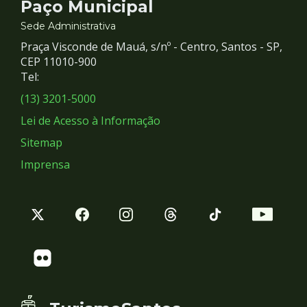
Contato
Paço Municipal
e
Sede Administrativa
Praça Visconde de Mauá, s/nº - Centro, Santos - SP,
Redes
CEP 11010-900
Tel:
Sociais
(13) 3201-5000
Lei de Acesso à Informação
Sitemap
Imprensa