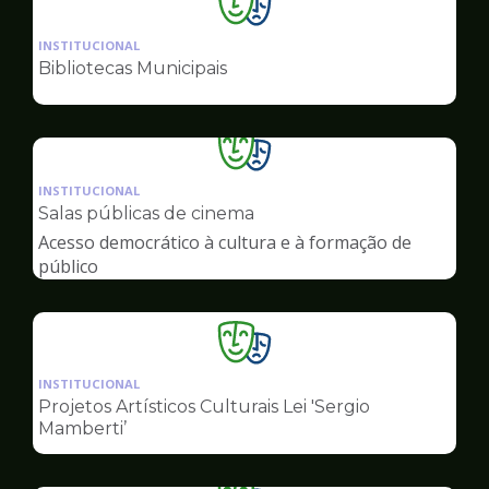
Ilustração
da
INSTITUCIONAL
pagina
Bibliotecas Municipais
de
Cultura
Ilustração
da
INSTITUCIONAL
pagina
Salas públicas de cinema
de
Acesso democrático à cultura e à formação de
Cultura
público
Ilustração
da
INSTITUCIONAL
pagina
Projetos Artísticos Culturais Lei 'Sergio
de
Mamberti’
Cultura