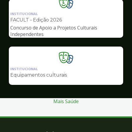
Ilustração
da
INSTITUCIONAL
pagina
FACULT - Edição 2026
de
Concurso de Apoio a Projetos Culturais
Cultura
Independentes
Ilustração
da
INSTITUCIONAL
pagina
Equipamentos culturais
de
Cultura
Mais Saúde