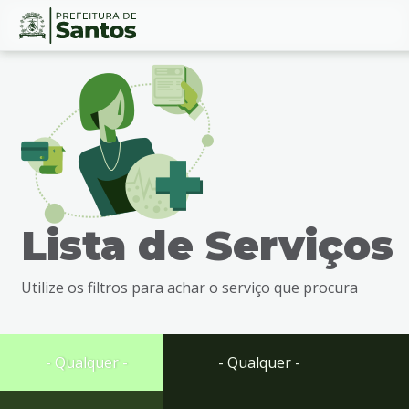
Ir
Conteúdo
para
o
conteúdo
1
Ir
para
o
menu
Lista de Serviços
2
Ir
para
Utilize os filtros para achar o serviço que procura
busca
3
Ir
para
- Qualquer -
- Qualquer -
o
rodapé