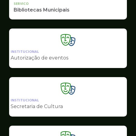
SERVICO
Bibliotecas Municipais
Ilustração
da
INSTITUCIONAL
pagina
Autorização de eventos
de
Cultura
Ilustração
da
INSTITUCIONAL
pagina
Secretaria de Cultura
de
Cultura