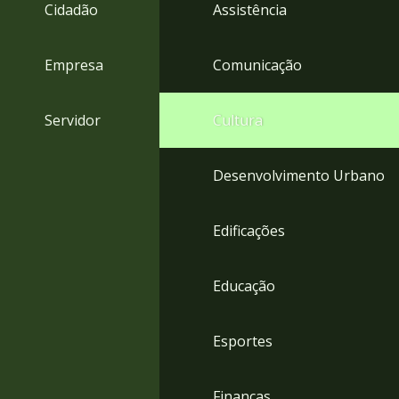
4
Cidadão
Assistência
Acessibilidade
5
Empresa
Comunicação
Servidor
Cultura
Desenvolvimento Urbano
Edificações
Educação
Esportes
Finanças