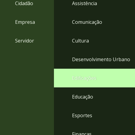
4
Cidadão
Assistência
Acessibilidade
5
Empresa
Comunicação
Servidor
Cultura
Desenvolvimento Urbano
Edificações
Educação
Esportes
Finanças