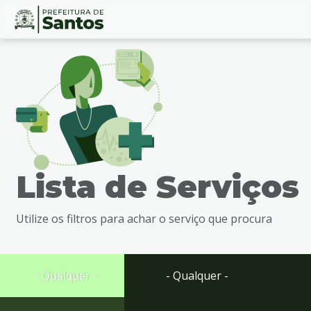
Ir
Conteúdo
para
o
conteúdo
1
Ir
para
o
menu
Lista de Serviços
2
Ir
para
Utilize os filtros para achar o serviço que procura
busca
3
Ir
para
- Qualquer -
- Qualquer -
o
rodapé