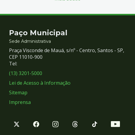
Contato
Paço Municipal
e
Sede Administrativa
Praça Visconde de Mauá, s/nº - Centro, Santos - SP,
Redes
CEP 11010-900
Tel:
Sociais
(13) 3201-5000
Lei de Acesso à Informação
Sitemap
Imprensa