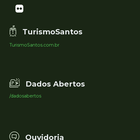
TurismoSantos
TurismoSantos.com.br
Dados Abertos
/dadosabertos
Ouvidoria