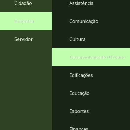
4
Cidadão
Assistência
Acessibilidade
5
Empresa
Comunicação
Servidor
Cultura
Desenvolvimento Urbano
Edificações
Educação
Esportes
Finanças