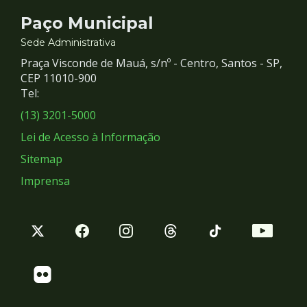
Contato
Paço Municipal
e
Sede Administrativa
Praça Visconde de Mauá, s/nº - Centro, Santos - SP,
Redes
CEP 11010-900
Tel:
Sociais
(13) 3201-5000
Lei de Acesso à Informação
Sitemap
Imprensa