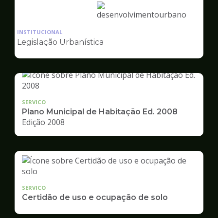
Ilustração
da
INSTITUCIONAL
pagina
Legislação Urbanística
de
Desenvolvimento
Urbano
SERVICO
Plano Municipal de Habitação Ed. 2008
Edição 2008
SERVICO
Certidão de uso e ocupação de solo