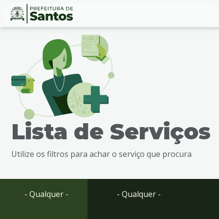
Ir
Conteúdo
para
o
conteúdo
1
Ir
para
o
menu
Lista de Serviços
2
Ir
para
Utilize os filtros para achar o serviço que procura
busca
3
Ir
para
- Qualquer -
- Qualquer -
o
rodapé