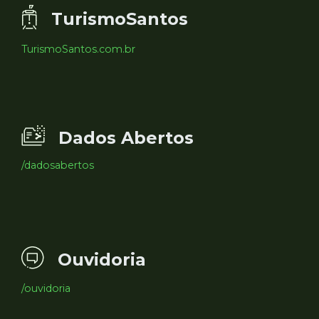
TurismoSantos
TurismoSantos.com.br
Dados Abertos
/dadosabertos
Ouvidoria
/ouvidoria