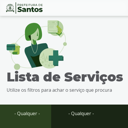
Ir
Conteúdo
para
o
conteúdo
1
Ir
para
o
menu
Lista de Serviços
2
Ir
para
Utilize os filtros para achar o serviço que procura
busca
3
Ir
para
- Qualquer -
- Qualquer -
o
rodapé