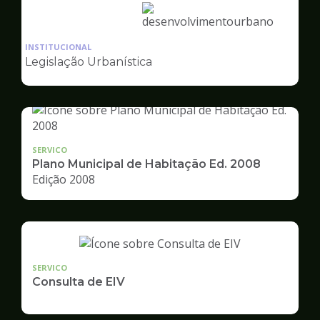
Ilustração
da
INSTITUCIONAL
pagina
Legislação Urbanística
de
Desenvolvimento
Urbano
SERVICO
Plano Municipal de Habitação Ed. 2008
Edição 2008
SERVICO
Consulta de EIV