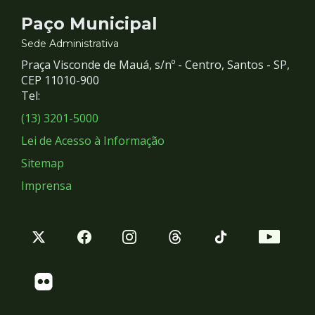
Contato
Paço Municipal
e
Sede Administrativa
Praça Visconde de Mauá, s/nº - Centro, Santos - SP,
Redes
CEP 11010-900
Tel:
Sociais
(13) 3201-5000
Lei de Acesso à Informação
Sitemap
Imprensa