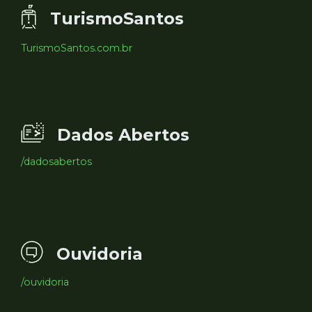
TurismoSantos
TurismoSantos.com.br
Dados Abertos
/dadosabertos
Ouvidoria
/ouvidoria