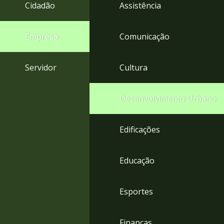
4
Cidadão
Assistência
Acessibilidade
5
Empresa
Comunicação
Servidor
Cultura
Desenvolvimento Urbano
Edificações
Educação
Esportes
Finanças