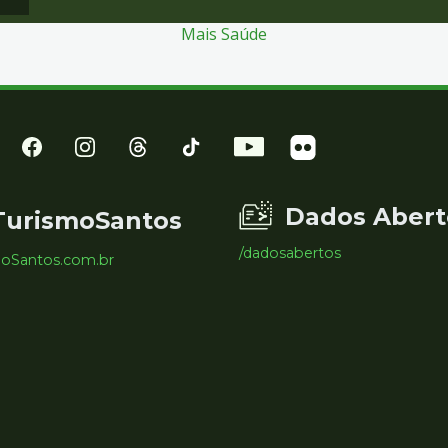
Mais Saúde
Dados Abert
TurismoSantos
/dadosabertos
moSantos.com.br