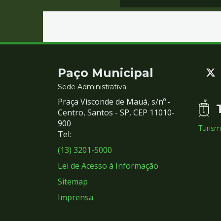
Contato
Paço Municipal
e
Sede Administrativa
Praça Visconde de Mauá, s/nº -
Redes
Centro, Santos - SP, CEP 11010-
900
Turis
Sociais
Tel:
(13) 3201-5000
Lei de Acesso à Informação
Sitemap
Imprensa