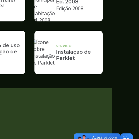
Ed. 2008
ca
Edição 2008
nto
o de uso
SERVICO
ção de
Instalação de
Parklet