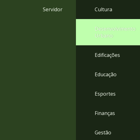
4
Servidor
Cultura
Acessibilidade
5
Desenvolvimento
Urbano
Edificações
Educação
Esportes
Finanças
Gestão