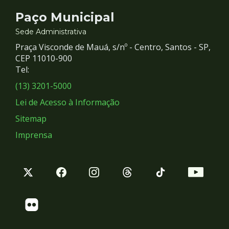
Contato
Paço Municipal
e
Sede Administrativa
Praça Visconde de Mauá, s/nº - Centro, Santos - SP,
Redes
CEP 11010-900
Tel:
Sociais
(13) 3201-5000
Lei de Acesso à Informação
Sitemap
Imprensa