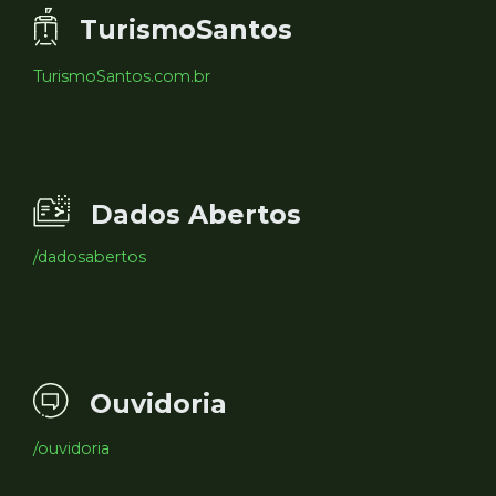
TurismoSantos
TurismoSantos.com.br
Dados Abertos
/dadosabertos
Ouvidoria
/ouvidoria