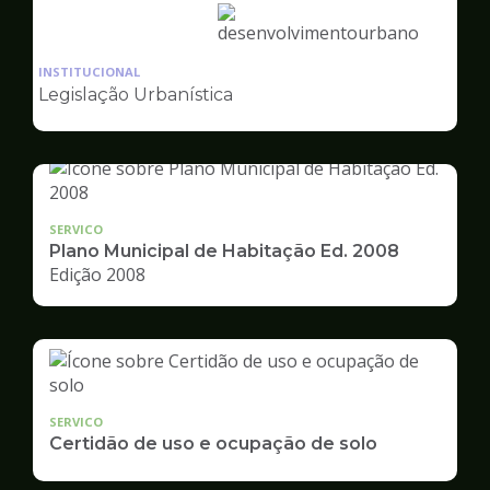
Ilustração
da
INSTITUCIONAL
pagina
Legislação Urbanística
de
Desenvolvimento
Urbano
SERVICO
Plano Municipal de Habitação Ed. 2008
Edição 2008
SERVICO
Certidão de uso e ocupação de solo