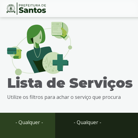
Ir
Conteúdo
para
o
conteúdo
1
Ir
para
o
menu
Lista de Serviços
2
Ir
para
Utilize os filtros para achar o serviço que procura
busca
3
Ir
para
- Qualquer -
- Qualquer -
o
rodapé