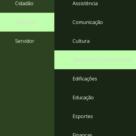
4
Cidadão
Assistência
Acessibilidade
5
Empresa
Comunicação
Servidor
Cultura
Desenvolvimento Urbano
Edificações
Educação
Esportes
Finanças