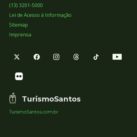
Sociais
(13) 3201-5000
Lei de Acesso à Informação
Sitemap
Imprensa
TurismoSantos
TurismoSantos.com.br