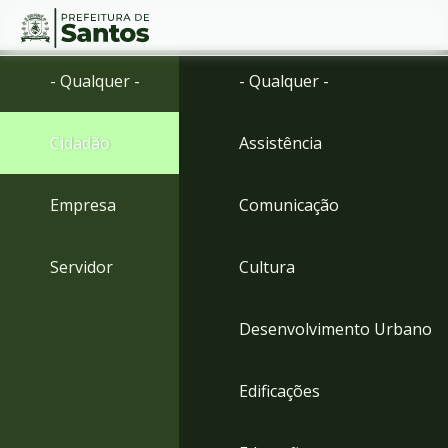
Ir
Conteúdo
- Qualquer -
- Qualquer -
para
o
conteúdo
Cidadão
Assistência
1
Ir
para
Empresa
Comunicação
o
menu
2
Servidor
Cultura
Ir
para
busca
Desenvolvimento Urbano
3
Ir
para
Edificações
o
rodapé