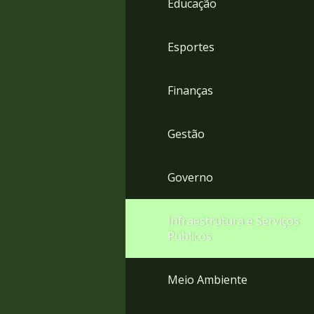
Educação
4
Acessibilidade
5
Esportes
Finanças
Gestão
Governo
Infraestrutura e Serviços
Públicos
Meio Ambiente