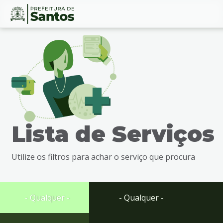
Ir
Conteúdo
para
o
conteúdo
1
Ir
para
o
menu
Lista de Serviços
2
Ir
para
Utilize os filtros para achar o serviço que procura
busca
3
Ir
para
- Qualquer -
- Qualquer -
o
rodapé