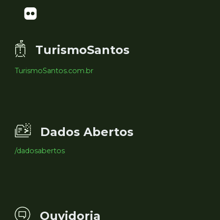
TurismoSantos
TurismoSantos.com.br
Dados Abertos
/dadosabertos
Ouvidoria