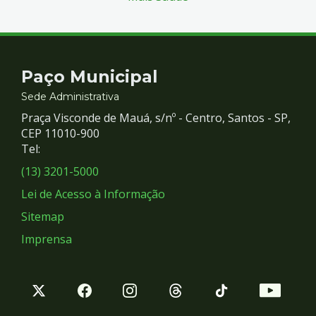
Contato
Paço Municipal
e
Sede Administrativa
Praça Visconde de Mauá, s/nº - Centro, Santos - SP,
Redes
CEP 11010-900
Tel:
Sociais
(13) 3201-5000
Lei de Acesso à Informação
Sitemap
Imprensa