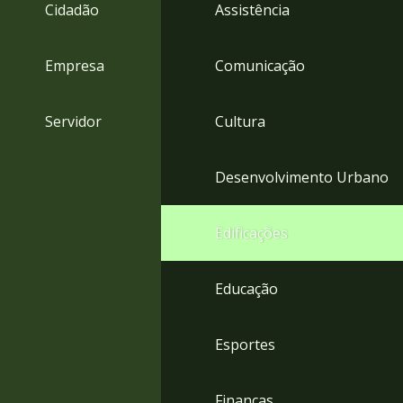
4
Cidadão
Assistência
Acessibilidade
5
Empresa
Comunicação
Servidor
Cultura
Desenvolvimento Urbano
Edificações
Educação
Esportes
Finanças