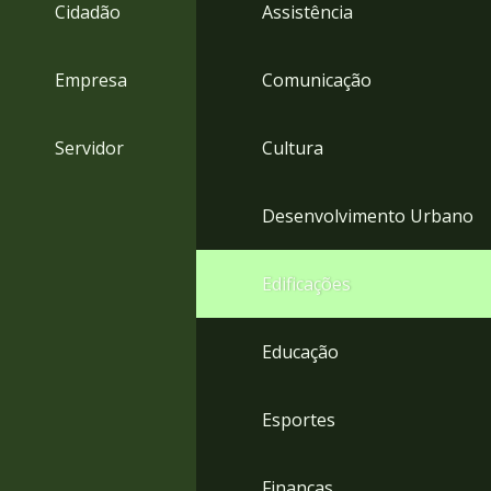
4
Cidadão
Assistência
Acessibilidade
5
Empresa
Comunicação
Servidor
Cultura
Desenvolvimento Urbano
Edificações
Educação
Esportes
Finanças