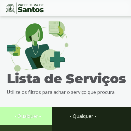
Ir
Conteúdo
para
o
conteúdo
1
Ir
para
o
menu
Lista de Serviços
2
Ir
para
Utilize os filtros para achar o serviço que procura
busca
3
Ir
para
- Qualquer -
- Qualquer -
o
rodapé