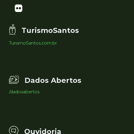
TurismoSantos
TurismoSantos.com.br
Dados Abertos
/dadosabertos
Ouvidoria