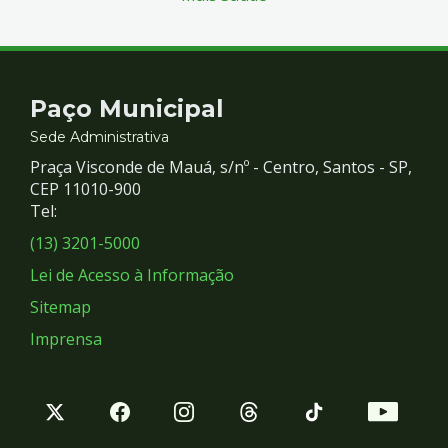
Contato
Paço Municipal
e
Sede Administrativa
Praça Visconde de Mauá, s/nº - Centro, Santos - SP,
Redes
CEP 11010-900
Tel:
Sociais
(13) 3201-5000
Lei de Acesso à Informação
Sitemap
Imprensa