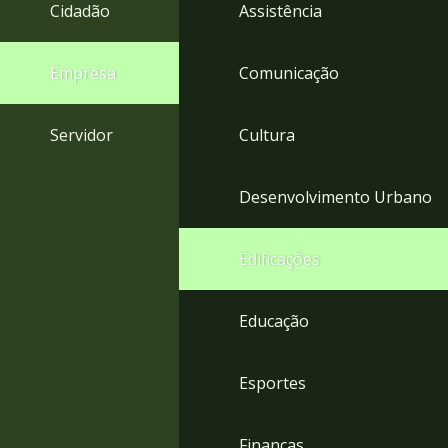
4
Cidadão
Assistência
Acessibilidade
5
Empresa
Comunicação
Servidor
Cultura
Desenvolvimento Urbano
Edificações
Educação
Esportes
Finanças