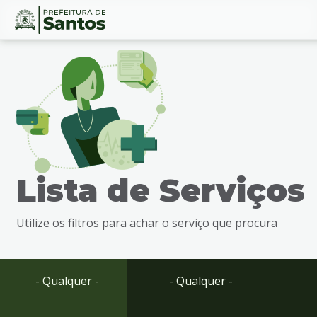
Ir
Conteúdo
para
o
conteúdo
1
Ir
para
o
menu
Lista de Serviços
2
Ir
para
Utilize os filtros para achar o serviço que procura
busca
3
Ir
para
- Qualquer -
- Qualquer -
o
rodapé