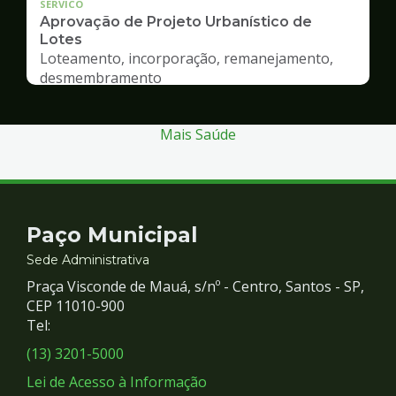
SERVICO
Aprovação de Projeto Urbanístico de
Lotes
Loteamento, incorporação, remanejamento,
desmembramento
Mais Saúde
Contato
Paço Municipal
e
Sede Administrativa
Praça Visconde de Mauá, s/nº - Centro, Santos - SP,
Redes
CEP 11010-900
Tel:
Sociais
(13) 3201-5000
Lei de Acesso à Informação