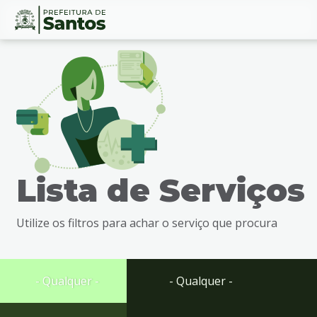
Ir
Conteúdo
para
o
conteúdo
1
Ir
para
o
menu
Lista de Serviços
2
Ir
para
Utilize os filtros para achar o serviço que procura
busca
3
Ir
para
- Qualquer -
- Qualquer -
o
rodapé