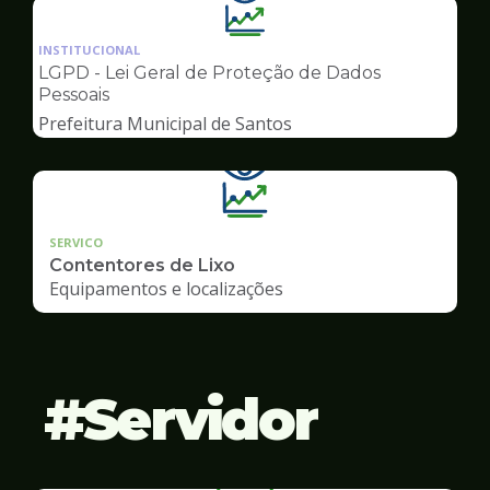
Ilustração
da
INSTITUCIONAL
pagina
LGPD - Lei Geral de Proteção de Dados
de
Pessoais
Transparência
Prefeitura Municipal de Santos
SERVICO
Contentores de Lixo
Equipamentos e localizações
Servidor