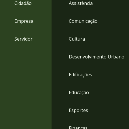
4
Cidadão
Assistência
Acessibilidade
5
Empresa
Comunicação
Servidor
Cultura
Desenvolvimento Urbano
Edificações
Educação
Esportes
Finanças