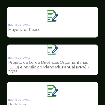
Governo
Ilustração
da
INSTITUCIONAL
pagina
Mayors for Peace
de
Governo
Ilustração
da
INSTITUCIONAL
pagina
Projeto de Lei de Diretrizes Orçamentárias
de
(LDO) e revisão do Plano Plurianual (PPA) -
Governo
2025
Ilustração
da
INSTITUCIONAL
pagina
Rede Família