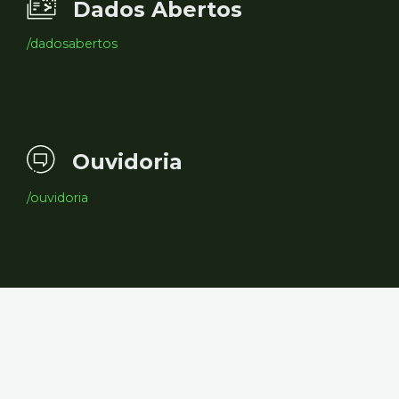
Dados Abertos
/dadosabertos
Ouvidoria
/ouvidoria