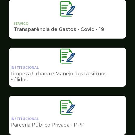
SERVICO
Transparência de Gastos - Covid - 19
Ilustração
da
INSTITUCIONAL
pagina
Limpeza Urbana e Manejo dos Resíduos
de
Sólidos
Governo
Ilustração
da
INSTITUCIONAL
pagina
Parceria Público Privada - PPP
de