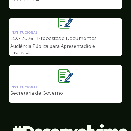
de
Governo
Ilustração
da
INSTITUCIONAL
pagina
LOA 2026 - Propostas e Documentos
de
Audiência Pública para Apresentação e
Governo
Discussão
Ilustração
da
INSTITUCIONAL
pagina
Secretaria de Governo
de
Governo