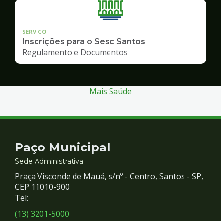
SERVICO
Inscrições para o Sesc Santos
Regulamento e Documentos
Mais Saúde
Contato
Paço Municipal
e
Sede Administrativa
Praça Visconde de Mauá, s/nº - Centro, Santos - SP,
Redes
CEP 11010-900
Tel:
Sociais
(13) 3201-5000