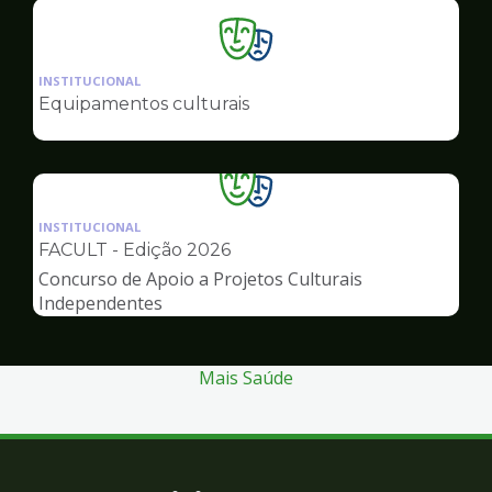
Ilustração
da
INSTITUCIONAL
pagina
Equipamentos culturais
de
Cultura
Ilustração
da
INSTITUCIONAL
pagina
FACULT - Edição 2026
de
Concurso de Apoio a Projetos Culturais
Cultura
Independentes
Mais Saúde