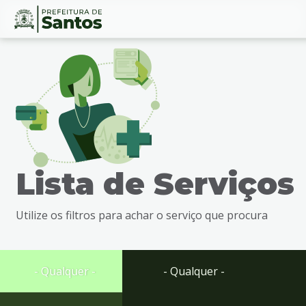
Ir
Conteúdo
para
o
conteúdo
1
Ir
para
o
menu
Lista de Serviços
2
Ir
para
Utilize os filtros para achar o serviço que procura
busca
3
Ir
para
- Qualquer -
- Qualquer -
o
rodapé