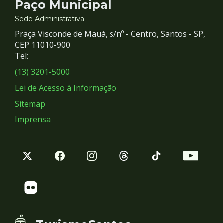
Contato
Paço Municipal
e
Sede Administrativa
Praça Visconde de Mauá, s/nº - Centro, Santos - SP,
Redes
CEP 11010-900
Tel:
Sociais
(13) 3201-5000
Lei de Acesso à Informação
Sitemap
Imprensa