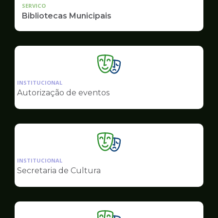
SERVICO
Bibliotecas Municipais
Ilustração
da
INSTITUCIONAL
pagina
Autorização de eventos
de
Cultura
Ilustração
da
INSTITUCIONAL
pagina
Secretaria de Cultura
de
Cultura