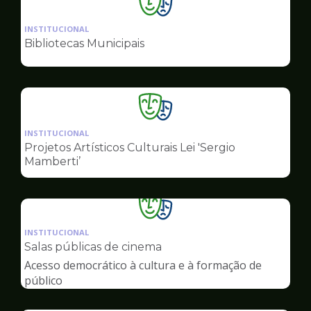
Ilustração
da
INSTITUCIONAL
pagina
Bibliotecas Municipais
de
Cultura
Ilustração
da
INSTITUCIONAL
pagina
Projetos Artísticos Culturais Lei 'Sergio
de
Mamberti’
Cultura
Ilustração
da
INSTITUCIONAL
pagina
Salas públicas de cinema
de
Acesso democrático à cultura e à formação de
Cultura
público