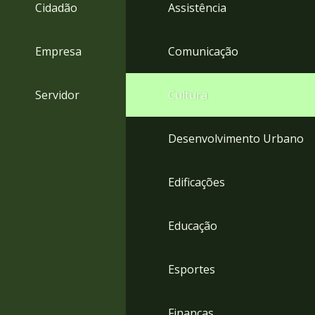
4
Cidadão
Assistência
Acessibilidade
5
Empresa
Comunicação
Servidor
Cultura
Desenvolvimento Urbano
Edificações
Educação
Esportes
Finanças