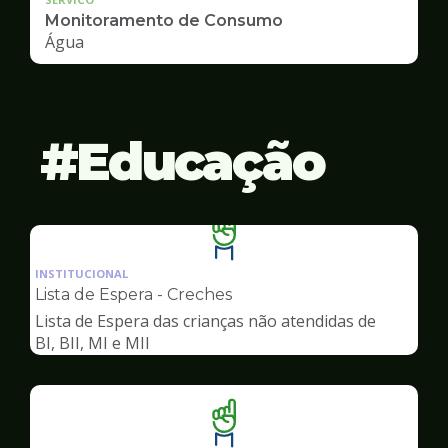
Monitoramento de Consumo
Água
Educação
Ilustração
da
INSTITUCIONAL
pagina
Lista de Espera - Creches
de
Lista de Espera das crianças não atendidas de
Educação
BI, BII, MI e MII
Ilustração