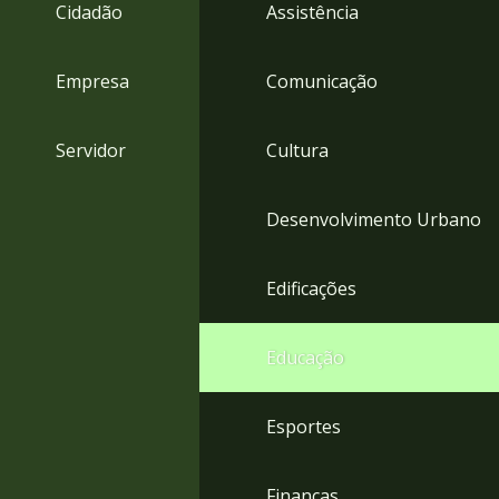
4
Cidadão
Assistência
Acessibilidade
5
Empresa
Comunicação
Servidor
Cultura
Desenvolvimento Urbano
Edificações
Educação
Esportes
Finanças