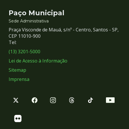
Contato
Paço Municipal
e
Sede Administrativa
Praça Visconde de Mauá, s/nº - Centro, Santos - SP,
Redes
CEP 11010-900
Tel:
Sociais
(13) 3201-5000
Lei de Acesso à Informação
Sitemap
Imprensa