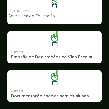
Ilustração
da
INSTITUCIONAL
pagina
Secretaria de Educação
de
Educação
SERVICO
Emissão de Declarações de Vida Escolar
SERVICO
Documentação escolar para ex-alunos