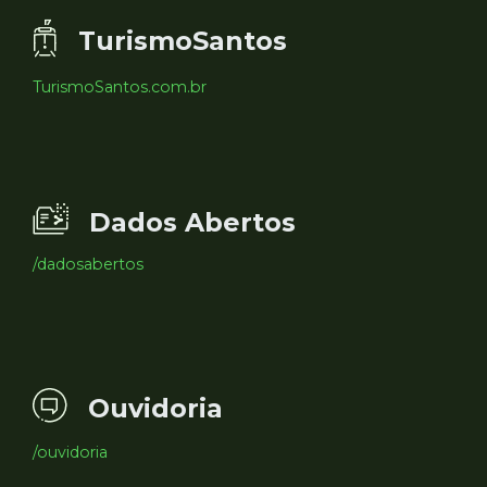
TurismoSantos
TurismoSantos.com.br
Dados Abertos
/dadosabertos
Ouvidoria
/ouvidoria