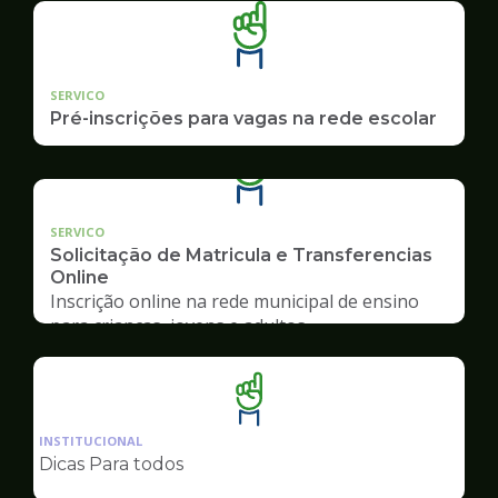
SERVICO
Pré-inscrições para vagas na rede escolar
SERVICO
Solicitação de Matricula e Transferencias
Online
Inscrição online na rede municipal de ensino
para crianças, jovens e adultos
Ilustração
da
INSTITUCIONAL
pagina
Dicas Para todos
de