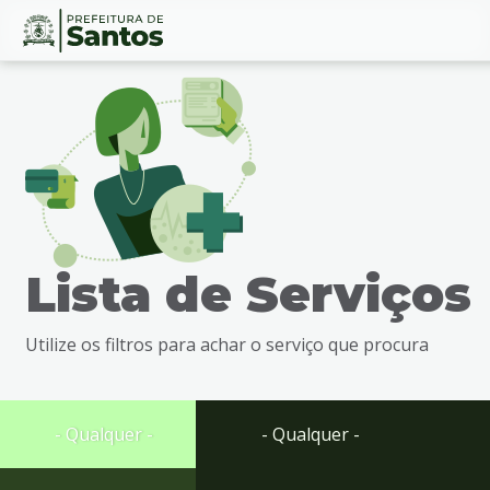
Ir
Conteúdo
para
o
conteúdo
1
Ir
para
o
menu
Lista de Serviços
2
Ir
para
Utilize os filtros para achar o serviço que procura
busca
3
Ir
para
- Qualquer -
- Qualquer -
o
rodapé