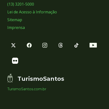
Sociais
(13) 3201-5000
Lei de Acesso à Informação
Sitemap
Imprensa
TurismoSantos
TurismoSantos.com.br