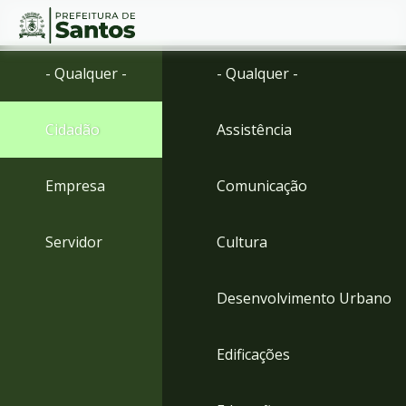
Ir
Conteúdo
- Qualquer -
- Qualquer -
para
o
conteúdo
Cidadão
Assistência
1
Ir
para
Empresa
Comunicação
o
menu
2
Servidor
Cultura
Ir
para
busca
Desenvolvimento Urbano
3
Ir
para
Edificações
o
rodapé