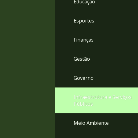
Educação
4
Acessibilidade
5
Esportes
Finanças
Gestão
Governo
Infraestrutura e Serviços
Públicos
Meio Ambiente