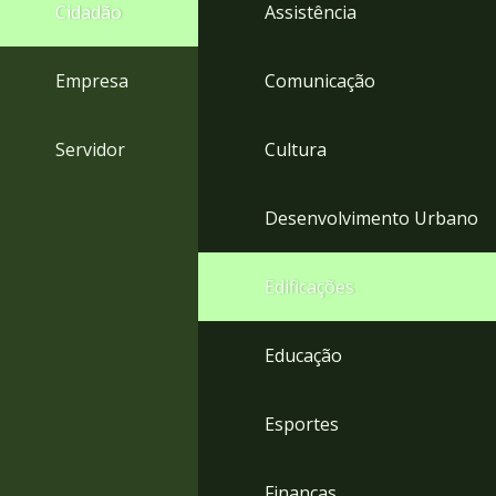
4
Cidadão
Assistência
Acessibilidade
5
Empresa
Comunicação
Servidor
Cultura
Desenvolvimento Urbano
Edificações
Educação
Esportes
Finanças