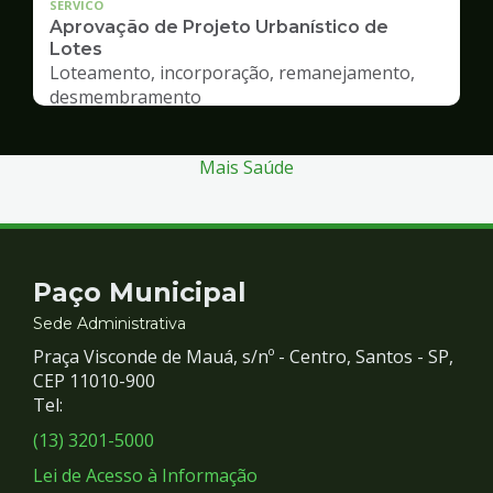
SERVICO
Aprovação de Projeto Urbanístico de
Lotes
Loteamento, incorporação, remanejamento,
desmembramento
Mais Saúde
Contato
Paço Municipal
e
Sede Administrativa
Praça Visconde de Mauá, s/nº - Centro, Santos - SP,
Redes
CEP 11010-900
Tel:
Sociais
(13) 3201-5000
Lei de Acesso à Informação