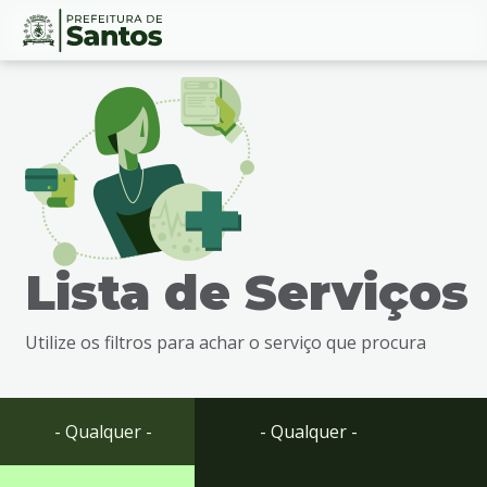
Ir
Conteúdo
para
o
conteúdo
1
Ir
para
o
menu
Lista de Serviços
2
Ir
para
Utilize os filtros para achar o serviço que procura
busca
3
Ir
para
- Qualquer -
- Qualquer -
o
rodapé