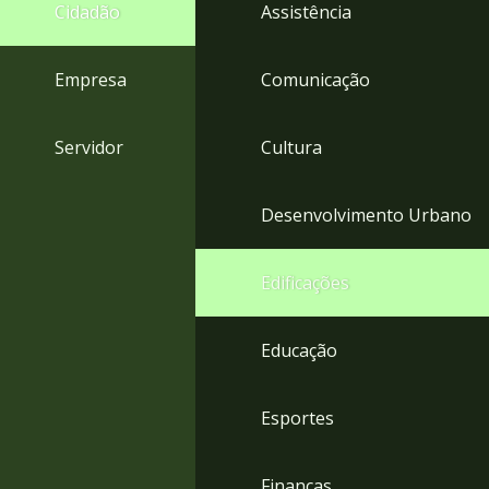
4
Cidadão
Assistência
Acessibilidade
5
Empresa
Comunicação
Servidor
Cultura
Desenvolvimento Urbano
Edificações
Educação
Esportes
Finanças