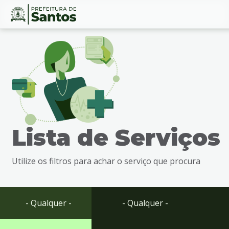
Ir
Conteúdo
para
o
conteúdo
1
Ir
para
o
menu
Lista de Serviços
2
Ir
para
Utilize os filtros para achar o serviço que procura
busca
3
Ir
para
- Qualquer -
- Qualquer -
o
rodapé