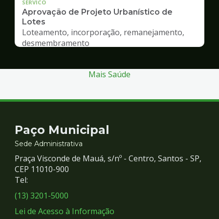
SERVICO
Aprovação de Projeto Urbanístico de
Lotes
Loteamento, incorporação, remanejamento,
desmembramento
Mais Saúde
Contato
Paço Municipal
e
Sede Administrativa
Praça Visconde de Mauá, s/nº - Centro, Santos - SP,
Redes
CEP 11010-900
Tel:
Sociais
(13) 3201-5000
Lei de Acesso à Informação