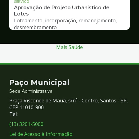
SERVICO
Aprovação de Projeto Urbanístico de
Lotes
Loteamento, incorporação, remanejamento,
desmembramento
Mais Saúde
Contato
Paço Municipal
e
Sede Administrativa
Praça Visconde de Mauá, s/nº - Centro, Santos - SP,
Redes
CEP 11010-900
Tel:
Sociais
(13) 3201-5000
Lei de Acesso à Informação