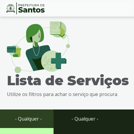
Ir
Conteúdo
para
o
conteúdo
1
Ir
para
o
menu
Lista de Serviços
2
Ir
para
Utilize os filtros para achar o serviço que procura
busca
3
Ir
para
- Qualquer -
- Qualquer -
o
rodapé