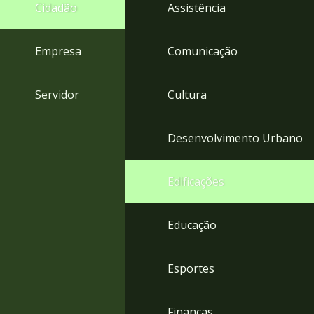
4
Cidadão
Assistência
Acessibilidade
5
Empresa
Comunicação
Servidor
Cultura
Desenvolvimento Urbano
Edificações
Educação
Esportes
Finanças