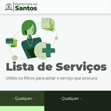
Ir
Conteúdo
para
o
conteúdo
1
Ir
para
o
menu
Lista de Serviços
2
Ir
para
Utilize os filtros para achar o serviço que procura
busca
3
Ir
para
- Qualquer -
- Qualquer -
o
rodapé