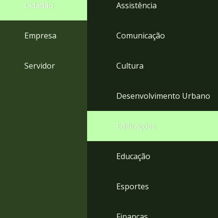
4
Cidadão
Assistência
Acessibilidade
5
Empresa
Comunicação
Servidor
Cultura
Desenvolvimento Urbano
Edificações
Educação
Esportes
Finanças