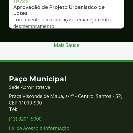
SERVICO
Aprovação de Projeto Urbanístico de
Lotes
Loteamento, incorporação, remanejamento,
desmembramento
Mais Saúde
Contato
Paço Municipal
e
Sede Administrativa
Praça Visconde de Mauá, s/nº - Centro, Santos - SP,
Redes
CEP 11010-900
Tel:
Sociais
(13) 3201-5000
Lei de Acesso à Informação