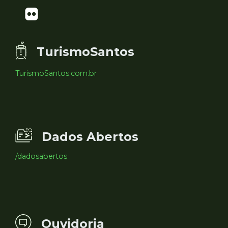
TurismoSantos
TurismoSantos.com.br
Dados Abertos
/dadosabertos
Ouvidoria