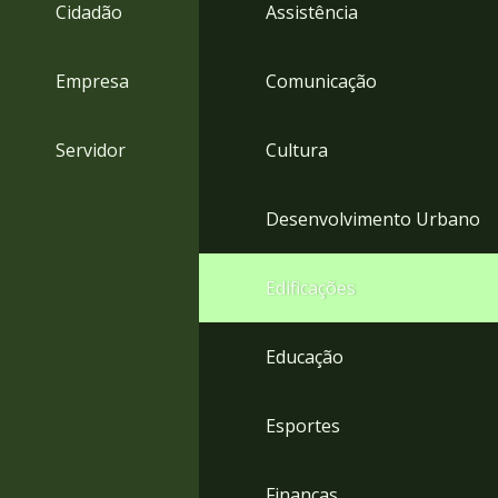
4
Cidadão
Assistência
Acessibilidade
5
Empresa
Comunicação
Servidor
Cultura
Desenvolvimento Urbano
Edificações
Educação
Esportes
Finanças