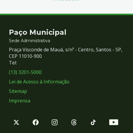
Contato
Paço Municipal
e
Sede Administrativa
Praça Visconde de Mauá, s/nº - Centro, Santos - SP,
Redes
CEP 11010-900
Tel:
Sociais
(13) 3201-5000
Lei de Acesso à Informação
Sitemap
Imprensa