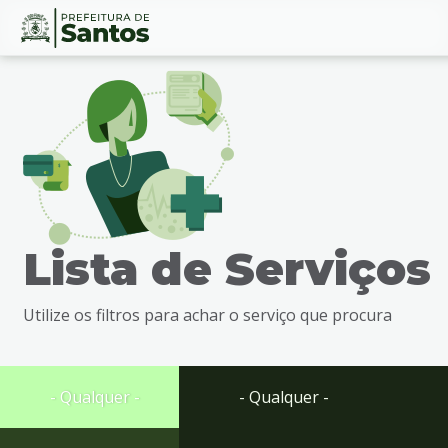
Ir
Conteúdo
para
o
conteúdo
1
Ir
para
o
menu
Lista de Serviços
2
Ir
para
Utilize os filtros para achar o serviço que procura
busca
3
Ir
para
- Qualquer -
- Qualquer -
o
rodapé