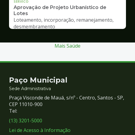
SERVICO
Aprovação de Projeto Urbanístico de
Lotes
Loteamento, incorporação, remanejamento,
desmembramento
Mais Saúde
Contato
Paço Municipal
e
Sede Administrativa
Praça Visconde de Mauá, s/nº - Centro, Santos - SP,
Redes
CEP 11010-900
Tel:
Sociais
(13) 3201-5000
Lei de Acesso à Informação