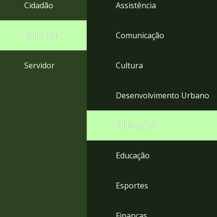
4
Cidadão
Assistência
Acessibilidade
5
Empresa
Comunicação
Servidor
Cultura
Desenvolvimento Urbano
Edificações
Educação
Esportes
Finanças