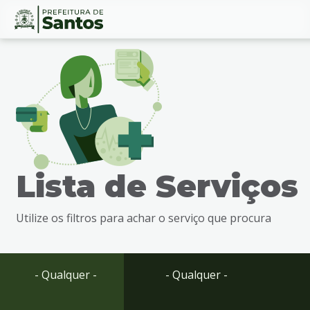
Ir
Conteúdo
para
o
conteúdo
1
Ir
para
o
menu
Lista de Serviços
2
Ir
para
Utilize os filtros para achar o serviço que procura
busca
3
Ir
para
- Qualquer -
- Qualquer -
o
rodapé